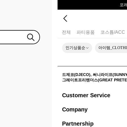
포
♥그린포
전체
파티용품
코스튬/ACC
인기상품순
아이템_CLOTH
드제코(DJECO)
,
써니라이프(SUNNYL
그레이트프리텐더스(GREAT PRETE
Customer Service
Company
Partnership