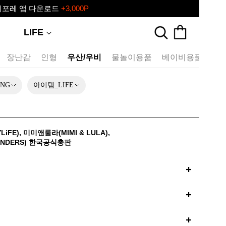
레포레 앱 다운로드
+3,000P
레♥ 포레포레 공식 리세일 마켓
LIFE
장난감
인형
우산/우비
물놀이용품
베이비용품
반
ING
아이템_LIFE
iFE)
,
미미앤룰라(MIMI & LULA)
,
NDERS)
한국공식총판