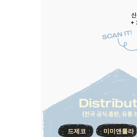
드제코
미미앤룰라