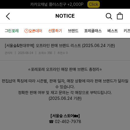
카카오채널 플러스친구 +2,000P
Click
포레포레 앱 다운로드 +3,000P
Down
NOTICE
그린포레
🕒오픈데이
선물하기
브랜드
포레클래스
베스트
키
[서울숲&현대무역] 오프라인 판매 브랜드 리스트 (2025.06.24 기준)
관리자
|
2025-06-24
|
조회수 356
|
추천수 0
⭐포레포레 오프라인 매장 판매 브랜드 총정리⭐
편집샵의 특징에 따라 시즌별, 판매 일자, 매장 상황에 따라 판매 브랜드가 달라질
수 있습니다.
정확한 판매 여부 및 재고 문의는 각 매장으로 부탁드립니다.
(2025.06.24 기준)
[서울숲 스토어🏡]
☎ 02-462-7978