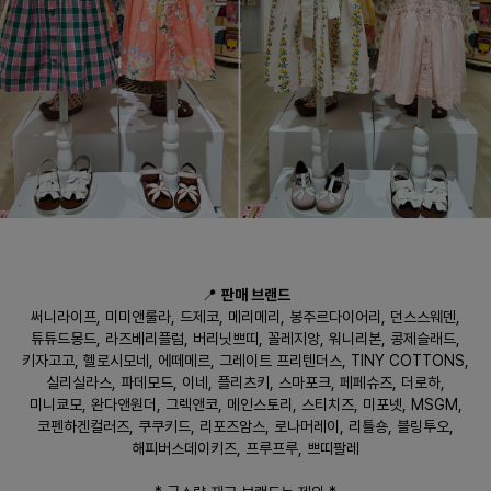
📍
판매 브랜드
써니라이프, 미미앤룰라, 드제코, 메리메리, 봉주르다이어리, 던스스웨덴,
튜튜드몽드, 라즈베리플럼, 버리닛쁘띠, 꼴레지앙, 워니리본, 콩제슬래드,
키자고고, 헬로시모네, 에떼메르, 그레이트 프리텐더스, TINY COTTONS,
실리실라스, 파데모드, 이네, 플리츠키, 스마포크, 페페슈즈, 더로하,
미니쿄모, 완다앤원더, 그렉앤코, 메인스토리, 스티치즈, 미포넷, MSGM,
코펜하겐컬러즈, 쿠쿠키드, 리포즈암스, 로나머레이, 리틀숑, 블링투오,
해피버스데이키즈, 프루프루, 쁘띠팔레