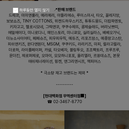
📍
판매 브랜드
하루동안 열지 않기
드제코, 미미앤룰라, 메리메리, 아뜰리에슈, 루이스미샤, 타오, 꼴레지앙,
보보쇼즈, TINY COTTONS, 위켄드하우스키즈, 튜튜드몽드, 더캄파멘토,
키자고고, 헬로시모네, 그렉앤코, 쿠쿠수제뜨, 콩제슬래드, 버리닛쁘띠,
에밀에이다, 미니로디니, 메인스토리, 미니쿄모, 실리실라스, 베베오가닉,
더뉴소사이어티, 페페슈즈, 피우피우칙, 메듀즈, 리포즈암스, 메종망고스탄,
피쉬앤키즈, 완다앤원더, MSGM, 쿠쿠키드, 라리키즈, 미피, 릴라고릴라,
더로하, 라이플페이퍼, 카넬, 타오베자, 블링투오, 조조팩토리, 프루프루,
운더킨, 제로퍼제로, 오마이, 모모하니포포, 올리엘라, 르쏭데쇼즈, 본못
애쉬제너레이션, 윙켄, 앤그리앤시프, 잭피어스
* 극소량 재고 브랜드는 제외 *
----------
[현대백화점 무역센터점🏢]
☎ 02-3467-8770