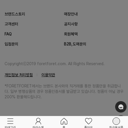
브랜드스토리
매장안내
고객센터
공지사항
FAQ
회원혜택
입점문의
B2B,도매문의
Copyrightⓒ2019 foretforet.com. All Rights Reserved.
개인정보 처리방침
이용약관
*FORETFORET에서는 브랜드 본사와의 직거래를 통한 정품만을 취급합니
다. 일부 병행상품의 경우 정품인증서를 발급받고 있습니다. 정품이 아닐 경우
200% 환불해드립니다.
카테고리
마이쇼핑
홈
좋아요
최근본상품