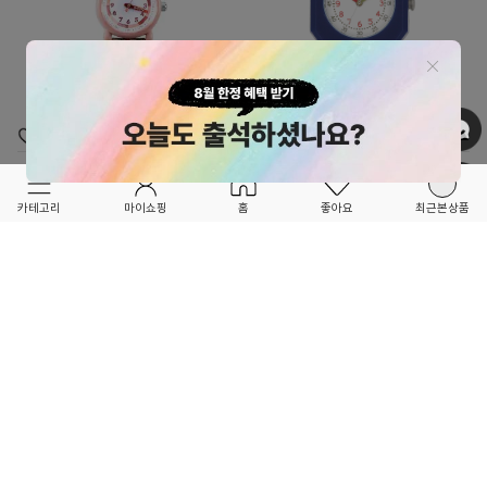
OPTION ▲
OPTION ▲
GRECH&CO
MINI KYOMO
★★★NEW ITEM OPEN★★★
FORETFORET X FRIEND
카테고리
마이쇼핑
홈
좋아요
최근본상품
블루밍 클래식 손목시계
★NEW ITEM★
MK45 Taxi Brousse 플라워즈 시계
79,000
175,000
1
2