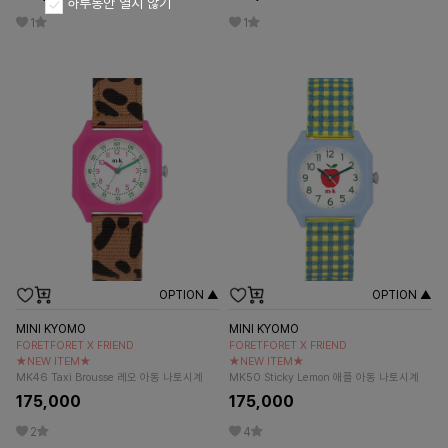
하루동안 열지 않기
1
1
OPTION ▲
OPTION ▲
MINI KYOMO
MINI KYOMO
FORETFORET X FRIEND
FORETFORET X FRIEND
★NEW ITEM★
★NEW ITEM★
MK46 Taxi Brousse 레오 아동 나토시계
MK50 Sticky Lemon 애플 아동 나토시계
175,000
175,000
2
4