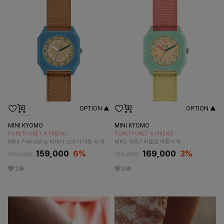
OPTION ▲
OPTION ▲
MINI KYOMO
MINI KYOMO
FORETFORET X FRIEND
FORETFORET X FRIEND
MK4 Friendship 하바나 스카이 아동 시계
MK9 1987 버블검 아동시계
159,000
6
%
169,000
3
%
170,000
175,000
2
9