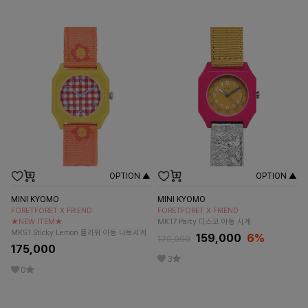
OPTION ▲
OPTION ▲
MINI KYOMO
MINI KYOMO
FORETFORET X FRIEND
FORETFORET X FRIEND
★NEW ITEM★
MK17 Party 디스코 아동 시계
MK51 Sticky Lemon 플라워 아동 나토시계
159,000
6
%
170,000
175,000
3
0