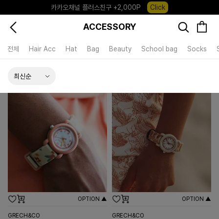
카카오채널 플러스친구 +2,000P
Click
포레포레 앱 다운로드 +3,000P
Down
ACCESSORY
하우스오브캐러셀, 국내단독 프리오더(~8/10)
Click
전체
Hair Acc
Hat
Bag
Beauty
School bag
Socks
OPTION ▲
OPTION ▲
GRECH&CO
GRECH&CO