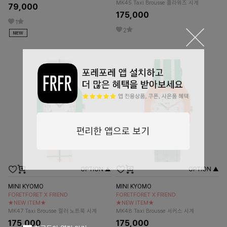
MK45 Taxi Brousse 플라워즈 시계
79,000
175,000
1
2
OPTION ▲
OPTION ▲
MINI KYOMO
MINI KYOMO
FORETFORET X FRIEND
FORETFORET X FRIEND
★NEW ITEM★
★NEW ITEM★
MK47 Taxi Brousse 컬러 노트북 시계
MK48 Taxi Brousse 서커스 시계
175,000
175,000