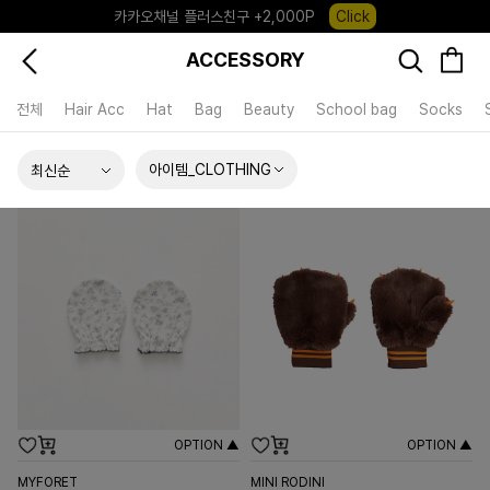
카카오채널 플러스친구 +2,000P
Click
포레포레 앱 다운로드 +3,000P
Down
ACCESSORY
하우스오브캐러셀, 국내단독 프리오더(~8/10)
Click
전체
Hair Acc
Hat
Bag
Beauty
School bag
Socks
아이템_CLOTHING
OPTION ▲
OPTION ▲
MYFORET
MINI RODINI