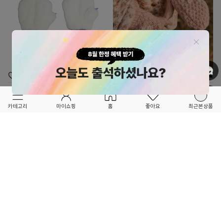
OPTION ▲
OPTION ▲
MINI RODINI
LOUISE MISHA KIDS
★★★AW26 OPEN★★★
★★★AW26 OPEN★★★
카테고리
마이쇼핑
홈
좋아요
최근본상품
페이크퍼 동물장갑_Off white
아니아 장갑 Blush
98,000
97,000
1
0