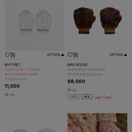
OPTION ▲
OPTION ▲
MYFORET
MINI RODINI
FORETFORET X FRIEND
★★★AW26 OPEN★★★
★26 SUMMER NEW★
페이크퍼 동물장갑_Brown
[뉴본]Anok 미튼
98,000
11,000
1
0