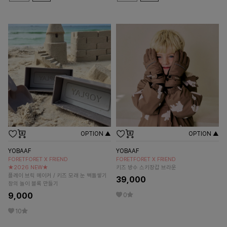
OPTION ▲
OPTION ▲
YOBAAF
YOBAAF
FORETFORET X FRIEND
FORETFORET X FRIEND
★2026 NEW★
키즈 방수 스키장갑 브라운
플레이 브릭 메이커 / 키즈 모래 눈 벽돌쌓기
39,000
창의 놀이 블록 만들기
9,000
0
10