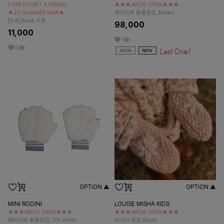
FORETFORET X FRIEND
★★★AW26 OPEN★★★
★26 SUMMER NEW★
페이크퍼 동물장갑_Brown
[뉴본]Anok 미튼
98,000
11,000
1
0
OPTION ▲
OPTION ▲
MINI RODINI
LOUISE MISHA KIDS
★★★AW26 OPEN★★★
★★★AW26 OPEN★★★
페이크퍼 동물장갑_Off white
아니아 장갑 Blush