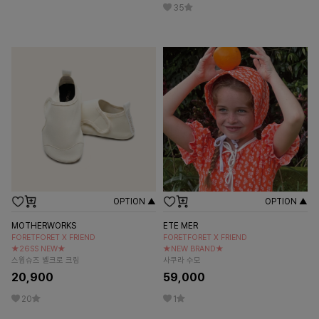
35
OPTION ▲
OPTION ▲
MOTHERWORKS
ETE MER
FORETFORET X FRIEND
FORETFORET X FRIEND
★26SS NEW★
★NEW BRAND★
스윔슈즈 벨크로 크림
사쿠라 수모
20,900
59,000
20
1