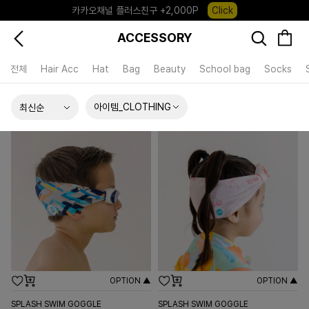
카카오채널 플러스친구 +2,000P
Click
포레포레 앱 다운로드 +3,000P
Down
ACCESSORY
하우스오브캐러셀, 국내단독 프리오더(~8/10)
Click
전체
Hair Acc
Hat
Bag
Beauty
School bag
Socks
아이템_CLOTHING
OPTION ▲
OPTION ▲
SPLASH SWIM GOGGLE
SPLASH SWIM GOGGLE