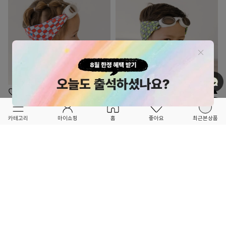
OPTION ▲
OPTION ▲
SPLASH SWIM GOGGLE
SPLASH SWIM GOGGLE
FORETFORET X FRIEND
FORETFORET X FRIEND
카테고리
마이쇼핑
홈
좋아요
최근본상품
★NEW ITEM★
★NEW ITEM★
어린이 유아 키즈 물안경 - 레드 체커 (3세-성
어린이 유아 키즈 물안경 - 네온 체커 (3세-성
인)
인)
39,000
39,000
1
0