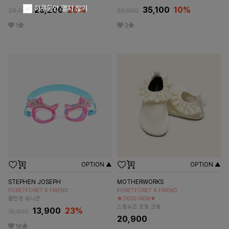
하루동안 열지 않기
23,200
20
%
35,100
10
%
29,000
39,000
1
3
OPTION ▲
OPTION ▲
STEPHEN JOSEPH
MOTHERWORKS
FORETFORET X FRIEND
FORETFORET X FRIEND
물안경 유니콘
★26SS NEW★
스윔슈즈 프릴 크림
13,900
23
%
18,000
20,900
16