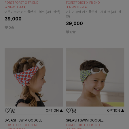
FORETFORET X FRIEND
FORETFORET X FRIEND
★NEW ITEM★
★NEW ITEM★
어린이 유아 키즈 물안경 - 볼트 (3세-성인)
어린이 유아 키즈 물안경 - 체리 참 (3세-성
인)
39,000
39,000
0
6
OPTION ▲
OPTION ▲
SPLASH SWIM GOGGLE
SPLASH SWIM GOGGLE
FORETFORET X FRIEND
FORETFORET X FRIEND