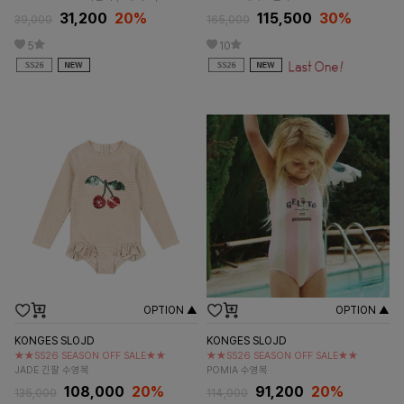
31,200
20%
115,500
30%
39,000
165,000
5
10
OPTION ▲
OPTION ▲
KONGES SLOJD
KONGES SLOJD
★★SS26 SEASON OFF SALE★★
★★SS26 SEASON OFF SALE★★
JADE 긴팔 수영복
POMIA 수영복
108,000
20%
91,200
20%
135,000
114,000