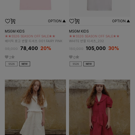
OPTION ▲
OPTION ▲
MSGM KIDS
MSGM KIDS
★★SS26 SEASON OFF SALE★★
★★SS26 SEASON OFF SALE★★
베이직 로고 반팔 티셔츠 001 FAIRY PINK
WHITE 반팔 티셔츠_232
78,400
20%
105,000
30%
98,000
150,000
2
0