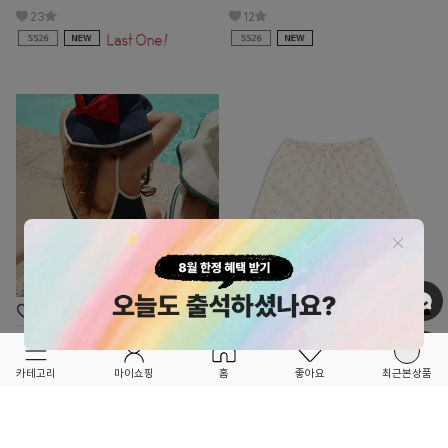
23
12
OPTION ▲
OPTION ▲
KONGES SLOJD
KONGES SLOJD
★★SS26 SEASON OFF SALE★★
★★SS26 SEASON OFF SALE★★
카테고리
마이쇼핑
홈
좋아요
최근본상품
BOWIE 수영복_NAVY BLAZER
COEUR 반바지
91,200
20%
63,000
30%
114,000
90,000
33
3