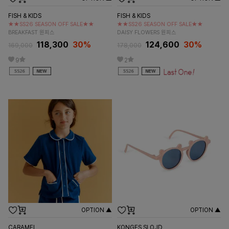
FISH & KIDS
FISH & KIDS
★★SS26 SEASON OFF SALE★★
★★SS26 SEASON OFF SALE★★
BREAKFAST 원피스
DAISY FLOWERS 원피스
118,300
30%
124,600
30%
169,000
178,000
9
2
OPTION ▲
OPTION ▲
CARAMEL
KONGES SLOJD