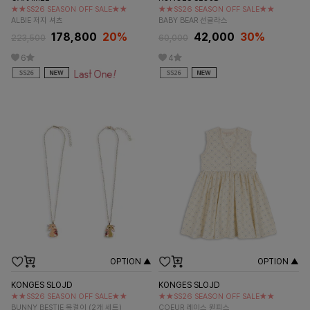
★★SS26 SEASON OFF SALE★★
★★SS26 SEASON OFF SALE★★
ALBIE 저지 셔츠
BABY BEAR 선글라스
178,800
20%
42,000
30%
223,500
60,000
6
4
OPTION ▲
OPTION ▲
KONGES SLOJD
KONGES SLOJD
★★SS26 SEASON OFF SALE★★
★★SS26 SEASON OFF SALE★★
BUNNY BESTIE 목걸이 (2개 세트)
COEUR 레이스 원피스