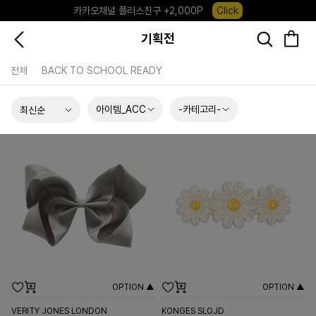
카카오채널 플러스친구 +2,000P
Click
포레포레 앱 다운로드 +3,000P
Down
기획전
하우스오브캐러셀, 국내단독 프리오더(~8/10)
Click
전체
BACK TO SCHOOL READY
아이템_ACC
-카테고리-
OPTION ▲
OPTION ▲
VERITY JONES LONDON
KONGES SLOJD