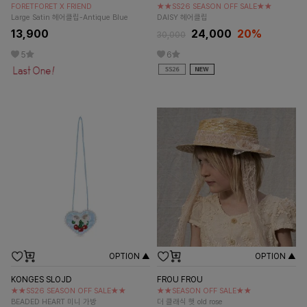
FORETFORET X FRIEND
★★SS26 SEASON OFF SALE★★
Large Satin 헤어클립-Antique Blue
DAISY 헤어클립
13,900
24,000
20%
30,000
5
6
OPTION ▲
OPTION ▲
KONGES SLOJD
FROU FROU
★★SS26 SEASON OFF SALE★★
★★SEASON OFF SALE★★
BEADED HEART 미니 가방
더 클래식 햇 old rose