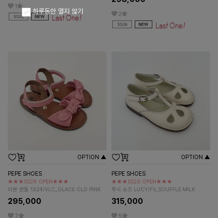
1
하루동안 열지 않기
2
OPTION ▲
OPTION ▲
PEPE SHOES
PEPE SHOES
★★★SS26 OPEN★★★
★★★SS26 OPEN★★★
리본 샌들 1324/VLC_GLACE OLD PINK
루시 슈즈 LUCY/FV_SOUFFLE MILK
295,000
315,000
7
5