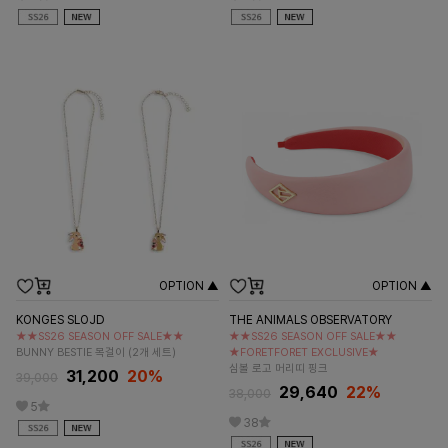
OPTION ▲
OPTION ▲
KONGES SLOJD
THE ANIMALS OBSERVATORY
★★SS26 SEASON OFF SALE★★
★★SS26 SEASON OFF SALE★★
BUNNY BESTIE 목걸이 (2개 세트)
★FORETFORET EXCLUSIVE★
심볼 로고 머리띠 핑크
31,200
20%
39,000
29,640
22%
38,000
5
38