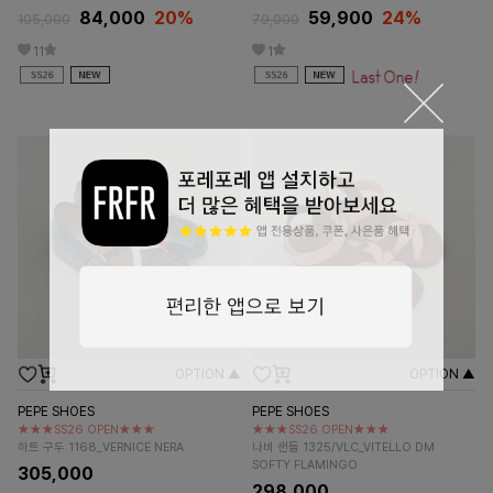
84,000
20%
59,900
24
%
105,000
79,000
11
1
OPTION ▲
OPTION ▲
PEPE SHOES
PEPE SHOES
★★★SS26 OPEN★★★
★★★SS26 OPEN★★★
하트 구두 1168_VERNICE NERA
나비 샌들 1325/VLC_VITELLO DM
SOFTY FLAMINGO
305,000
298,000