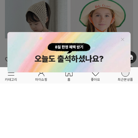
OPTION ▲
OPTION ▲
MAMALIEBE
BOBO CHOSES
FORETFORET X FRIEND
★★★SS26 2차 OPEN★★★
카테고리
마이쇼핑
홈
좋아요
최근본상품
★2026 NEW★
로고 믹스 네이비 버킷햇
빈디커치프
68,600
30%
98,000
35,000
19
1