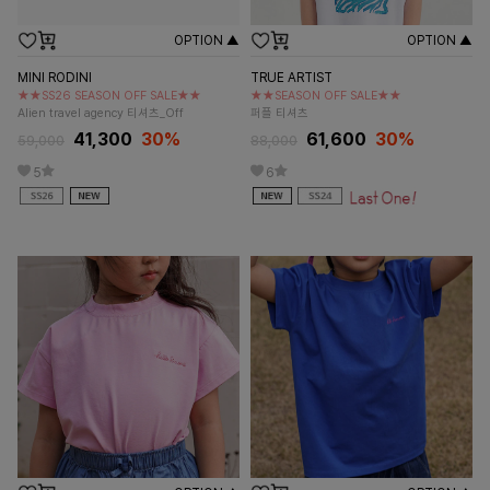
OPTION ▲
OPTION ▲
MINI RODINI
TRUE ARTIST
★★SS26 SEASON OFF SALE★★
★★SEASON OFF SALE★★
Alien travel agency 티셔츠_Off
퍼플 티셔츠
41,300
30%
61,600
30%
59,000
88,000
5
6