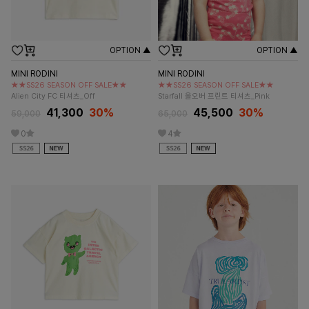
OPTION ▲
OPTION ▲
MINI RODINI
MINI RODINI
★★SS26 SEASON OFF SALE★★
★★SS26 SEASON OFF SALE★★
Alien City FC 티셔츠_Off
Starfall 올오버 프린트 티셔츠_Pink
41,300
30%
45,500
30%
59,000
65,000
0
4