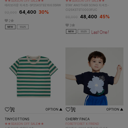
★★SEASON OFF SALE★★
★★SEASON OFF SALE★★
테리브라운 티셔츠-SP25KSTEE1663BRW
STAY ANOTHER SONG 티셔츠-
CI25KSTST0003FUC
64,400
30%
92,000
48,400
45%
88,000
2
3
OPTION ▲
OPTION ▲
TINYCOTTONS
CHERRY FINCA
★★SEASON OFF SALE★★
FORETFORET X FRIEND