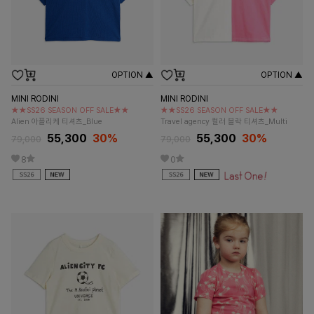
OPTION ▲
OPTION ▲
MINI RODINI
MINI RODINI
★★SS26 SEASON OFF SALE★★
★★SS26 SEASON OFF SALE★★
Alien 아플리케 티셔츠_Blue
Travel agency 컬러 블락 티셔츠_Multi
55,300
30%
55,300
30%
79,000
79,000
8
0