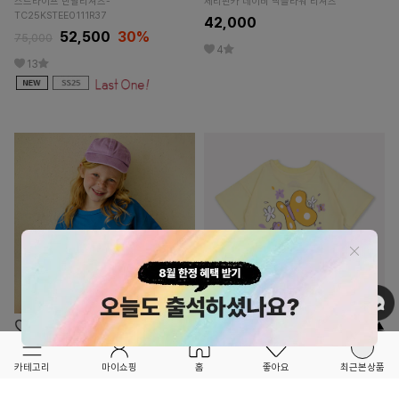
스트라이프 반팔티셔츠-
체리핀카 네이비 빅플라워 티셔츠
TC25KSTEE0111R37
42,000
52,500
30%
75,000
4
13
OPTION ▲
OPTION ▲
CHERRY FINCA
PIPKIN
카테고리
마이쇼핑
홈
좋아요
최근본상품
FORETFORET X FRIEND
FORETFORET X FRIEND
체리핀카 블루 플라워 코튼 반팔 티셔츠
나비 반팔 티셔츠