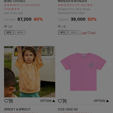
BOBO CHOSES
WANDER & WONDER
★★★AW25 LOUNGEWEAR
★★SEASON OFF SALE★★
OPEN★★★
Striped 티셔츠_Blue Stripe-
보보 티셔츠 세트
WW25KSTST5111BST
67,200
40%
39,000
50%
112,000
78,000
3
0
OPTION ▲
OPTION ▲
SPROET & SPROUT
COS I SAID SO