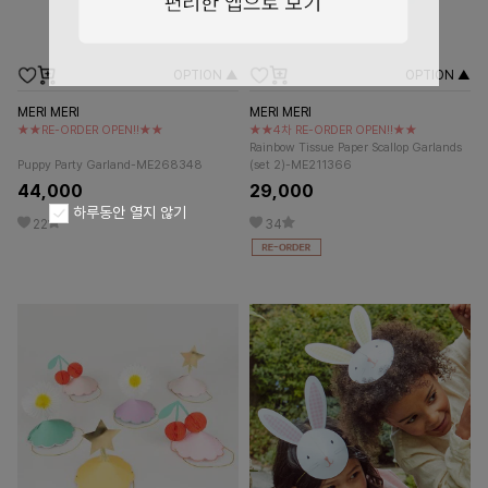
OPTION ▲
OPTION ▲
MERI MERI
MERI MERI
★★RE-ORDER OPEN!!★★
★★4차 RE-ORDER OPEN!!★★
Rainbow Tissue Paper Scallop Garlands
Puppy Party Garland-ME268348
(set 2)-ME211366
44,000
29,000
하루동안 열지 않기
22
34