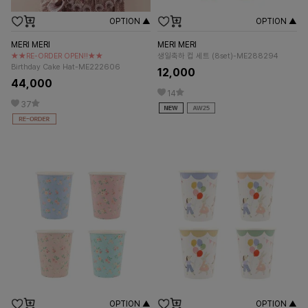
OPTION ▲
OPTION ▲
MERI MERI
MERI MERI
★★RE-ORDER OPEN!!★★
생일축하 컵 세트 (8set)-ME288294
Birthday Cake Hat-ME222606
12,000
44,000
14
37
OPTION ▲
OPTION ▲