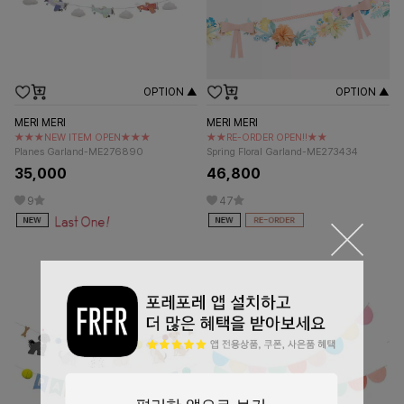
OPTION ▲
OPTION ▲
MERI MERI
MERI MERI
★★★NEW ITEM OPEN★★★
★★RE-ORDER OPEN!!★★
Planes Garland-ME276890
Spring Floral Garland-ME273434
35,000
46,800
9
47