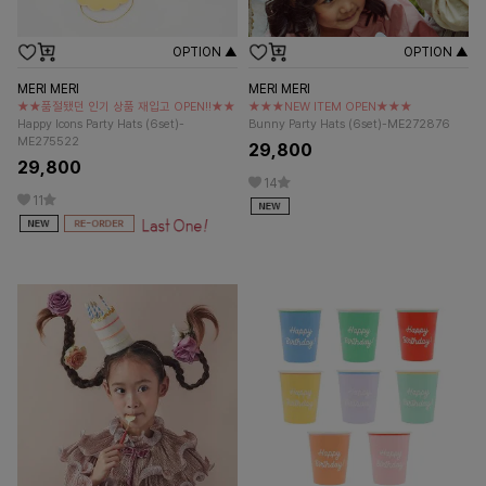
OPTION ▲
OPTION ▲
MERI MERI
MERI MERI
★★품절됐던 인기 상품 재입고 OPEN!!★★
★★★NEW ITEM OPEN★★★
Happy Icons Party Hats (6set)-
Bunny Party Hats (6set)-ME272876
ME275522
29,800
29,800
14
11