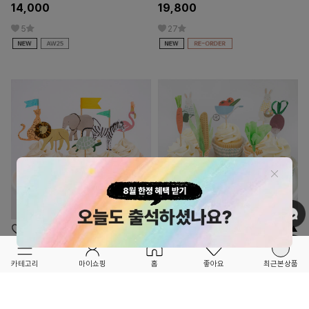
14,000
19,800
5
27
OPTION ▲
OPTION ▲
MERI MERI
MERI MERI
카테고리
마이쇼핑
홈
좋아요
최근본상품
★★품절됐던 인기 상품 재입고 OPEN!!★★
★★★NEW ITEM OPEN★★★
Safari Animals Cupcake Kit (24set)-
Bunny Greenhouse Cupcake Kit
ME202155
(24set)-ME273236
29,800
27,000