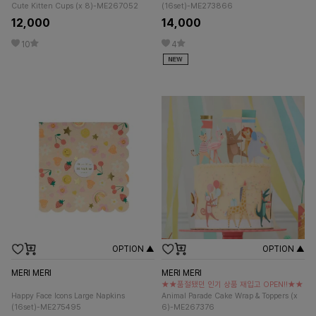
Cute Kitten Cups (x 8)-ME267052
(16set)-ME273866
12,000
14,000
10
4
OPTION ▲
OPTION ▲
MERI MERI
MERI MERI
★★품절됐던 인기 상품 재입고 OPEN!!★★
Happy Face Icons Large Napkins
Animal Parade Cake Wrap & Toppers (x
(16set)-ME275495
6)-ME267376