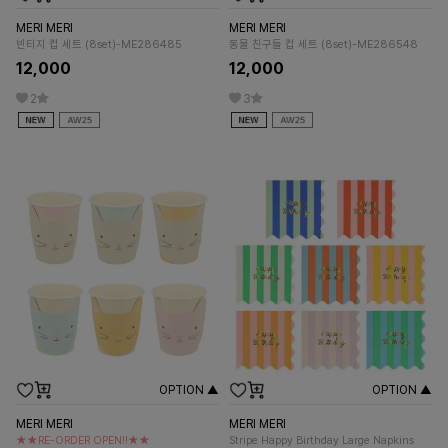
MERI MERI
MERI MERI
빈티지 컵 세트 (8set)-ME286485
동물 친구들 컵 세트 (8set)-ME286548
12,000
12,000
2
3
OPTION ▲
OPTION ▲
MERI MERI
MERI MERI
★★RE-ORDER OPEN!!★★
Stripe Happy Birthday Large Napkins