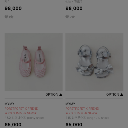
카이
샌들 - 옐로우
98,000
98,000
1
2
OPTION ▲
OPTION ▲
MYMY
MYMY
FORETFORET X FRIEND
FORETFORET X FRIEND
★26 SUMMER NEW★
★26 SUMMER NEW★
482 피오니슈즈 peony shoes
415 탕후루슈즈 tanghulu shoes
65,000
65,000