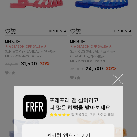
OPTION ▲
OPTION ▲
MEDUSE
MEDUSE
★★SEASON OFF SALE★★
★★SEASON OFF SALE★★
SUN WOMEN SANDAL_성인 샌들-
SUN KIDS SANDAL_키즈 샌들-
MU22WSSHE0006BRY
CLEARBLUE_키즈 샌들-
MU22KSSHE0020CBL
31,500
30%
45,000
24,500
30%
35,000
3
4