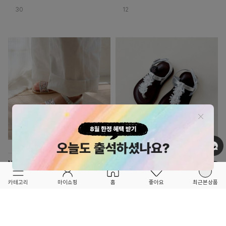
30
12
OPTION ▲
OPTION ▲
MYMY
MYMY
FORETFORET X FRIEND
FORETFORET X FRIEND
★26 SUMMER 2ND★
★NEW BRAND 포레단독 10% 할인★
카테고리
마이쇼핑
홈
좋아요
최근본상품
524 그림일기슈즈 drawing diary shoes
473 브라이덜리스슈즈 bridal wreath
shoes
68,000
57,600
5
7