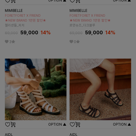
OPTION ▲
OPTION ▲
MIMIBELLE
MIMIBELLE
FORETFORET X FRIEND
FORETFORET X FRIEND
★NEW BRAND 1만원 할인★
★NEW BRAND 1만원 할인★
젤리샌들_피치
로만슈즈_다크블루
59,000
14
%
59,000
14
%
69,000
69,000
3
0
OPTION ▲
OPTION ▲
AIDL
AIDL