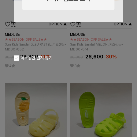
OPTION ▲
OPTION ▲
MEDUSE
MEDUSE
★★SEASON OFF SALE★★
★★SEASON OFF SALE★★
Sun Kids Sandal BLEU PASTEL_키즈샌들-
Sun Kids Sandal MELON_키즈샌들-
MD607852
MD607814
26,600
30%
26,600
30%
38,000
38,000
하루동안 열지 않기
4
3