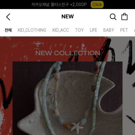
카카오채널 플러스친구 +2,000P
Click
포레포레 앱 다운로드 +3,000P
Down
NEW
하우스오브캐러셀, 국내단독 프리오더(~8/10)
Click
전체
KID_CLOTHING
KID_ACC
TOY
LIFE
BABY
PET