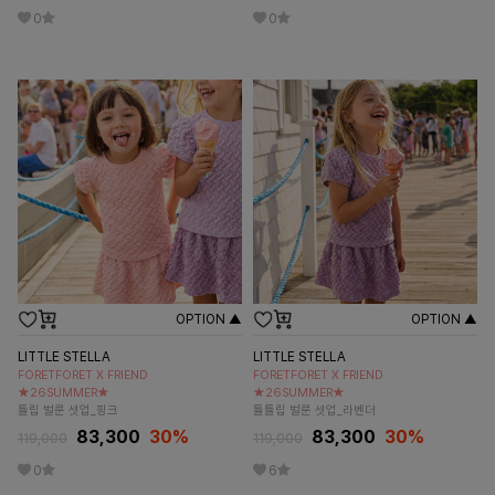
0
0
OPTION ▲
OPTION ▲
LITTLE STELLA
LITTLE STELLA
FORETFORET X FRIEND
FORETFORET X FRIEND
★26SUMMER★
★26SUMMER★
튤립 벌룬 셋업_핑크
튤튤립 벌룬 셋업_라벤더
83,300
30
%
83,300
30
%
119,000
119,000
0
6