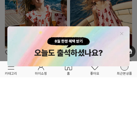
OPTION ▲
OPTION ▲
LITTLE STELLA
LITTLE STELLA
FORETFORET X FRIEND
FORETFORET X FRIEND
★26SUMMER★
★26SUMMER★
카테고리
마이쇼핑
홈
좋아요
최근본상품
플라워 린넨 원피스
슬리브리스 플라워 린넨 원피스
62,299
30
%
55,300
30
%
89,000
79,000
4
9