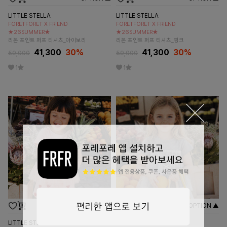
LITTLE STELLA
LITTLE STELLA
FORETFORET X FRIEND
FORETFORET X FRIEND
★26SUMMER★
★26SUMMER★
리본 포인트 퍼프 티셔츠_아이보리
리본 포인트 퍼프 티셔츠_핑크
41,300
30
%
41,300
30
%
59,000
59,000
1
1
OPTION ▲
OPTION ▲
LITTLE STELLA
LITTLE STELLA