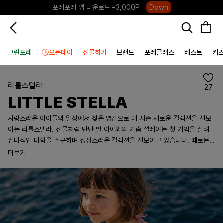
포레포레 앱 다운로드 +3,000P
Down
하우스오브캐러셀, 국내단독 프리오더(~8/10)
Click
그린포레
🕒오픈데이
선물하기
브랜드
포레클래스
베스트
키
리틀스텔라
27
LITTLE STELLA
사랑스러운 아이들의 일상에서 찾은 영감으로 매 시즌 새로운 컬렉션을 선보
이는 리틀스텔라. 선물처럼 만난 딸 아이와의 가슴 설레이는 첫 기억을 살려
심미적인 미학을 추구하며 정성스러운 컬렉션을 선보이고 있습니다. 때로는
추억 여행, 동물, 자연에서 얻은 영감들로 익숙하지만 특별한 요소들을 담아내
더보기
고 있습니다. 여성스럽고 활동적인 요소들이 가득한 아이템은 2017년 런칭
이래로 꾸준히, 아이를 키우는 엄마와 사랑스러운 아이 모두의 감성을 만족시
키며 매 시즌 완성도 높은 컬렉션을 제안합니다.