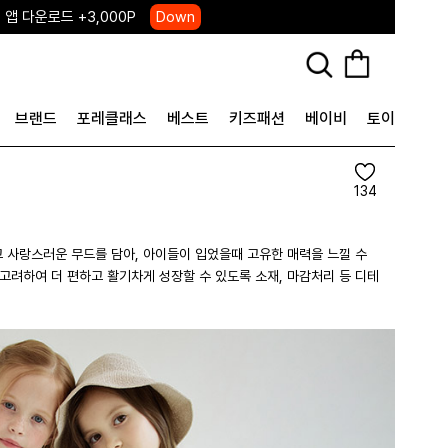
 앱 다운로드 +3,000P
Down
, 국내단독 프리오더(~8/10)
Click
브랜드
포레클래스
베스트
키즈패션
베이비
토이&굿즈
134
 사랑스러운 무드를 담아, 아이들이 입었을때 고유한 매력을 느낄 수
고려하여 더 편하고 활기차게 성장할 수 있도록 소재, 마감처리 등 디테