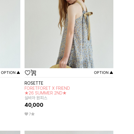
OPTION ▲
OPTION ▲
ROSETTE
FORETFORET X FRIEND
★26 SUMMER 2ND★
실비아 원피스
40,000
7