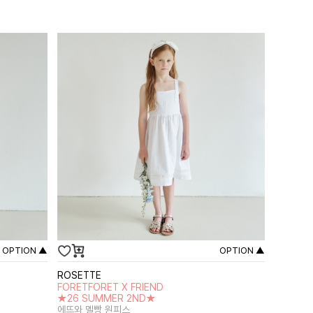
OPTION ▲
OPTION ▲
ROSETTE
FORETFORET X FRIEND
★26 SUMMER 2ND★
에뜨와 멜빵 원피스