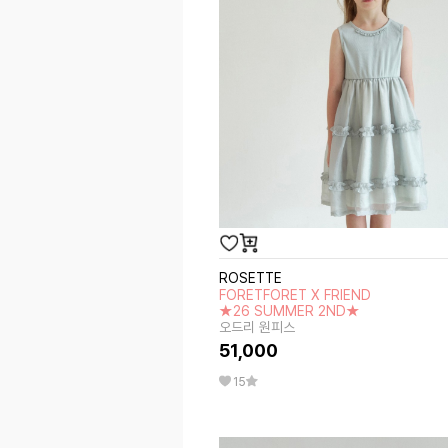
ROSETTE
FORETFORET X FRIEND
★26 SUMMER 2ND★
오드리 원피스
51,000
15