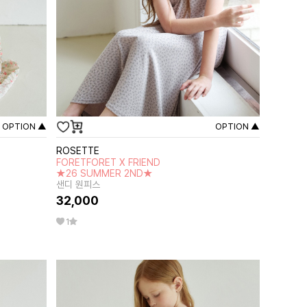
OPTION ▲
OPTION ▲
ROSETTE
FORETFORET X FRIEND
★26 SUMMER 2ND★
샌디 원피스
32,000
1