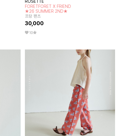
ROSETTE
FORETFORET X FRIEND
★26 SUMMER 2ND★
프랑 팬츠
30,000
10