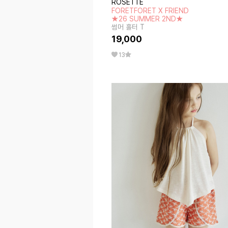
ROSETTE
FORETFORET X FRIEND
★26 SUMMER 2ND★
썸머 홀터 T
19,000
13