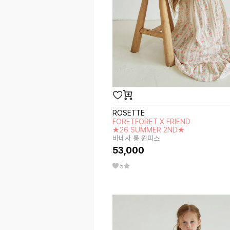
ROSETTE
FORETFORET X FRIEND
★26 SUMMER 2ND★
바네사 롱 원피스
53,000
5