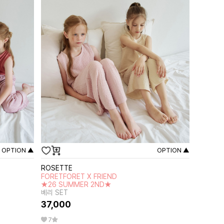
OPTION ▲
OPTION ▲
ROSETTE
FORETFORET X FRIEND
★26 SUMMER 2ND★
베리 SET
37,000
7