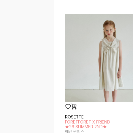
ROSETTE
FORETFORET X FRIEND
★26 SUMMER 2ND★
에덴 원피스