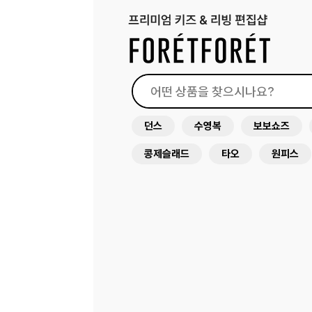
던스
수영복
보보쇼즈
콩제슬래드
타오
원피스
아뜰리에슈
드레스