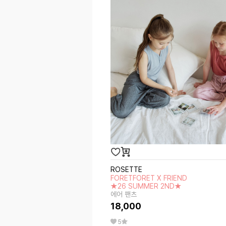
ROSETTE
FORETFORET X FRIEND
★26 SUMMER 2ND★
에어 팬츠
18,000
5