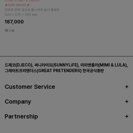
FORETFORET X FRIEND
★NEW BRAND★
까르르 원목 장난감 톱니바퀴 놀이 풀세트
520 x 575 x 265 mm
167,000
0
드제코(DJECO)
,
써니라이프(SUNNYLiFE)
,
미미앤룰라(MIMI & LULA)
,
그레이트프리텐더스(GREAT PRETENDERS)
한국공식총판
Customer Service
Company
Partnership