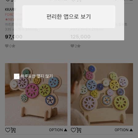
KKARR
KKARR
FORETFORET X FRIEND
FORETFORET X FRIEND
★NEW BRAND★
★NEW BRAND★
까르르 원목 장난감 톱니바퀴 놀이 풀세트
까르르 원목 장난감 톱니바퀴 놀이 풀세트
335 x 575 x 265mm
497 x 440 x 265mm
97,000
125,000
0
2
하루동안 열지 않기
OPTION ▲
OPTION ▲