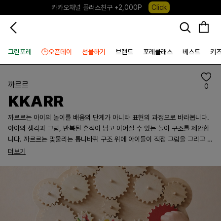
카카오채널 플러스친구 +2,000P
Click
포레포레 앱 다운로드 +3,000P
Down
하우스오브캐러셀, 국내단독 프리오더(~8/10)
Click
그린포레
🕒오픈데이
선물하기
브랜드
포레클래스
베스트
키
까르르
0
KKARR
까르르는 아이의 놀이를 배움의 단계가 아니라 표현의 과정으로 바라봅니다.
아이의 생각과 그림, 반복된 흔적이 남고 이어질 수 있는 놀이 구조를 제안합
니다. 까르르는 맞물리는 톱니바퀴 구조 위에 아이들이 직접 그림을 그리고 배
치하며 놀이를 이어갈 수 있도록 설계된 원목 아트 놀이 키트입니다.
더보기