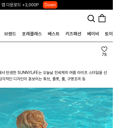
 앱 다운로드 +3,000P
Down
, 국내단독 프리오더(~8/10)
Click
브랜드
포레클래스
베스트
키즈패션
베이비
토이&굿즈
78
에서 탄생한 SUNNYLiFE는 오늘날 전세계의 여름 라이프 스타일을 선
각적인 디자인이 돋보이는 튜브, 플롯, 풀, 구명조끼 등