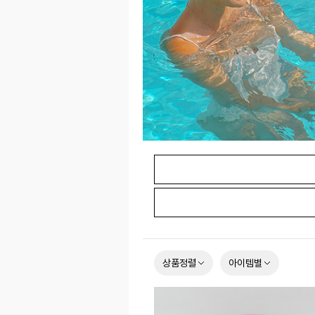
상품정렬
아이템별