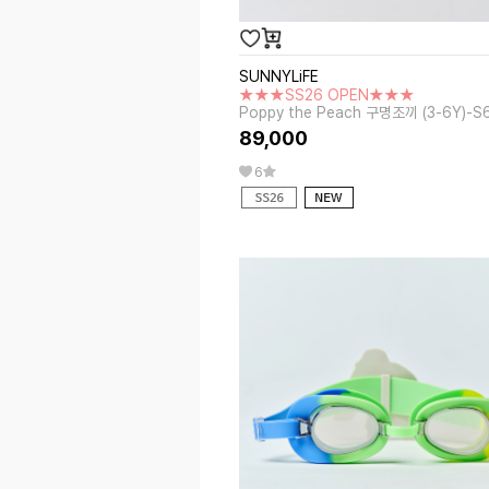
SUNNYLiFE
★★★SS26 OPEN★★★
Poppy the Peach 구명조끼 (3-6Y)-S
89,000
6