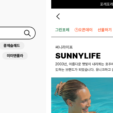
포레포레
하우스오브캐러셀
그린포레
🕒오픈데이
선물하기
콩제슬래드
써니라이프
SUNNYLIFE
미미앤룰라
2003년, 아름다운 햇빛이 내리쬐는 호주
도하는 브랜드가 되었습니다. 유니크하고 감