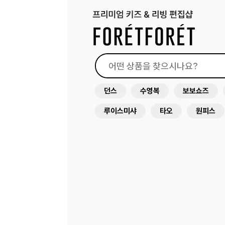
던스
수영복
보보쇼즈
루이스미샤
타오
원피스
드레스
래쉬가드