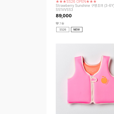
★★★SS26 OPEN★★★
Strawberry Sunshine 구명조끼 (3-6Y
S51VVSS3
89,000
7