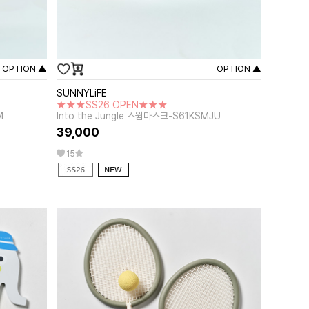
OPTION ▲
OPTION ▲
SUNNYLiFE
★★★SS26 OPEN★★★
M
Into the Jungle 스윔마스크-S61KSMJU
39,000
15