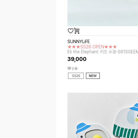
SUNNYLiFE
★★★SS26 OPEN★★★
Eli the Elephant 키즈 수경-S61SGEE
39,000
6