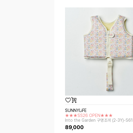
SUNNYLiFE
★★★SS26 OPEN★★★
Into the Garden 구명조끼 (2-3Y)-S6
89,000