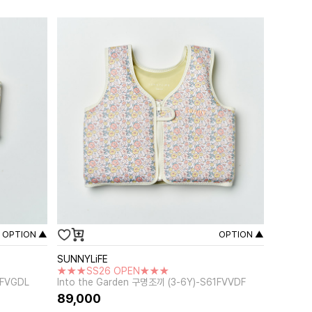
OPTION ▲
OPTION ▲
SUNNYLiFE
★★★SS26 OPEN★★★
1FVGDL
Into the Garden 구명조끼 (3-6Y)-S61FVVDF
89,000