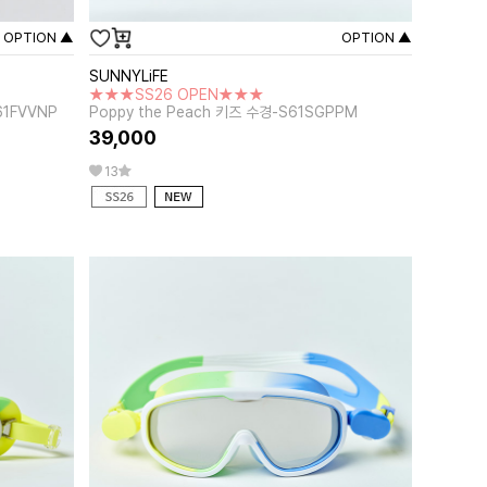
OPTION ▲
OPTION ▲
SUNNYLiFE
★★★SS26 OPEN★★★
61FVVNP
Poppy the Peach 키즈 수경-S61SGPPM
39,000
13