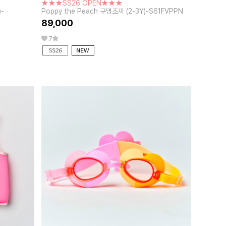
★★★SS26 OPEN★★★
)-
Poppy the Peach 구명조끼 (2-3Y)-S61FVPPN
89,000
7