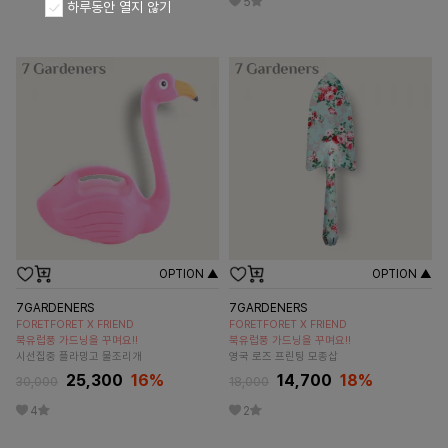
5
하루동안 열지 않기
OPTION ▲
OPTION ▲
7GARDENERS
7GARDENERS
FORETFORET X FRIEND
FORETFORET X FRIEND
북유럽풍 가드닝을 꾸며요!!
북유럽풍 가드닝을 꾸며요!!
시선집중 플라밍고 물조리개
영국 로즈 프린팅 모종삽
25,300
16
%
14,700
18
%
30,000
18,000
4
2