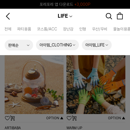
포레포레 앱 다운로드
+3,000P
♥그린포레♥ 포레포레 공식 리세일 마켓
LIFE
전체
파티용품
코스튬/ACC
장난감
인형
우산/우비
물놀이용
아이템_CLOTHING
아이템_LIFE
OPTION ▲
OPTION ▲
ARTIBABA
WARM UP