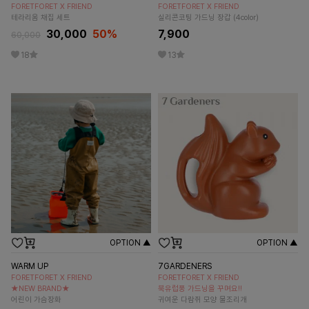
FORETFORET X FRIEND
FORETFORET X FRIEND
테라리움 채집 세트
실리콘코팅 가드닝 장갑 (4color)
30,000
50
%
7,900
60,000
18
13
OPTION ▲
OPTION ▲
WARM UP
7GARDENERS
FORETFORET X FRIEND
FORETFORET X FRIEND
★NEW BRAND★
북유럽풍 가드닝을 꾸며요!!
어린이 가슴장화
귀여운 다람쥐 모양 물조리개