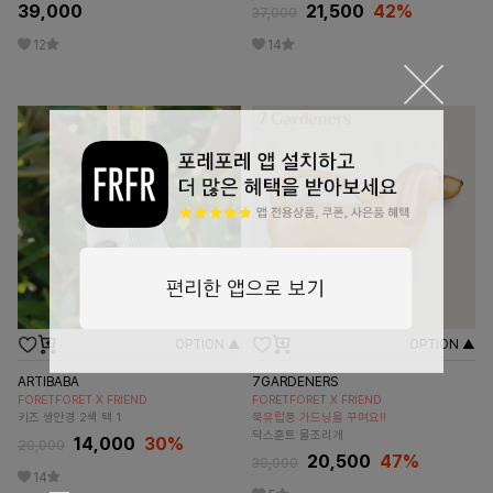
39,000
21,500
42
%
37,000
12
14
OPTION ▲
OPTION ▲
ARTIBABA
7GARDENERS
FORETFORET X FRIEND
FORETFORET X FRIEND
키즈 쌍안경 2색 택 1
북유럽풍 가드닝을 꾸며요!!
닥스훈트 물조리개
14,000
30
%
20,000
20,500
47
%
39,000
14