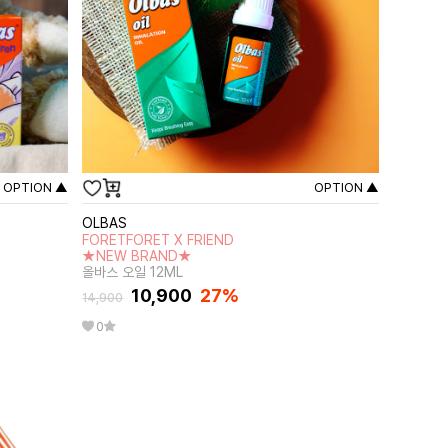
OPTION ▲
OPTION ▲
OLBAS
FORETFORET X FRIEND
★NEW BRAND★
올바스 오일 12ML
10,900
27
%
14,900
0