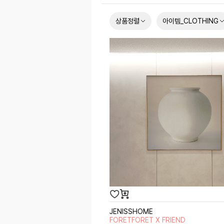
상품정렬
아이템_CLOTHING
JENISSHOME
FORETFORET X FRIEND