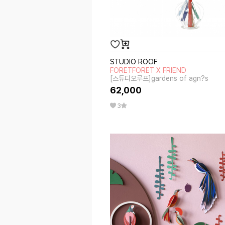
STUDIO ROOF
FORETFORET X FRIEND
[스튜디오루프]gardens of agn?s
62,000
3