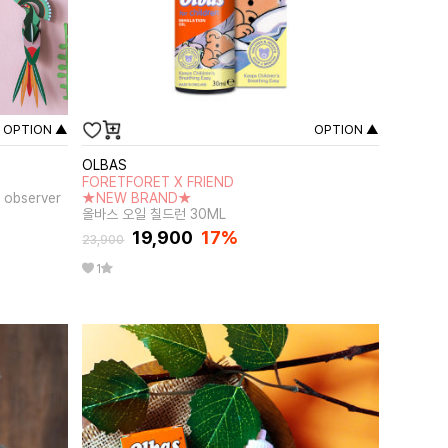
OPTION ▲
OPTION ▲
OLBAS
FORETFORET X FRIEND
 observer
★NEW BRAND★
올바스 오일 칠드런 30ML
19,900
17
%
23,900
1