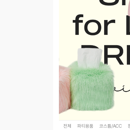
전체
파티용품
코스튬/ACC