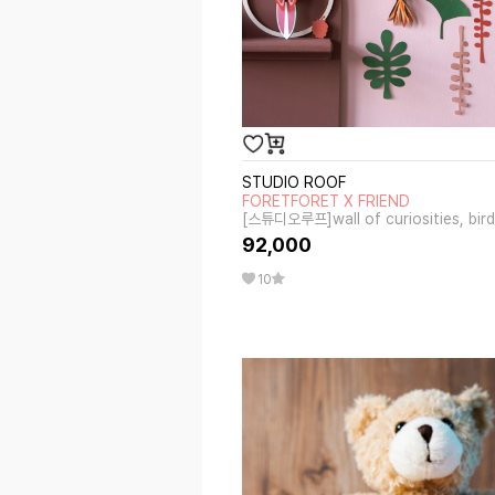
STUDIO ROOF
FORETFORET X FRIEND
[스튜디오루프]wall of curiosities, bird
92,000
10