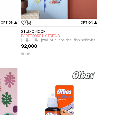
OPTION ▲
OPTION ▲
STUDIO ROOF
FORETFORET X FRIEND
[스튜디오루프]wall of curiosities, fish hobbyist
92,000
9