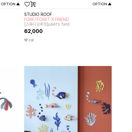
OPTION ▲
OPTION ▲
STUDIO ROOF
FORETFORET X FRIEND
[스튜디오루프]juliet’s field
62,000
4