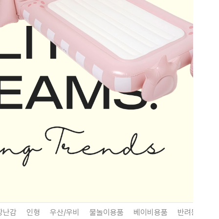
장난감
인형
우산/우비
물놀이용품
베이비용품
반려동물용품