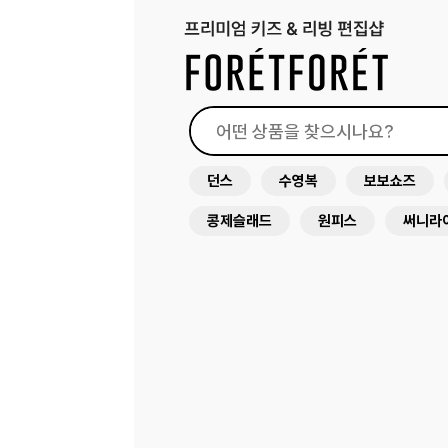
던스
수영복
보보쇼즈
콩제슬래드
원피스
써니라
꼴레지앙
가방