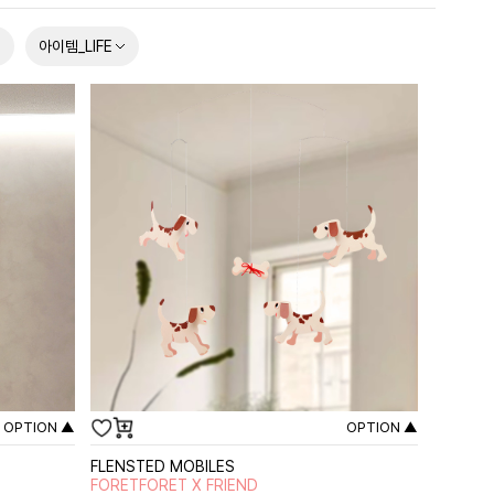
아이템_LIFE
OPTION ▲
OPTION ▲
FLENSTED MOBILES
FORETFORET X FRIEND