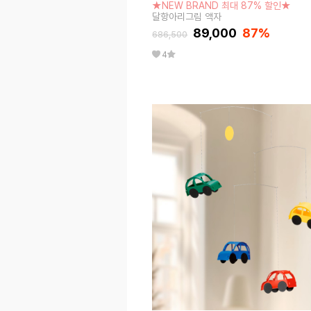
★NEW BRAND 최대 87% 할인★
달항아리그림 액자
89,000
87
%
686,500
4