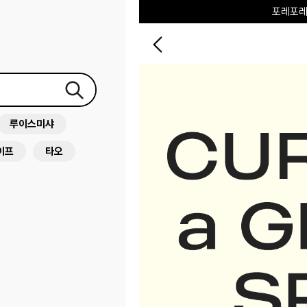
포레포레
하우스오브캐러셀
루이스미샤
이프
타오