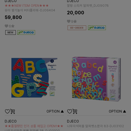
DJECO
DJECO
★★★NEW ITEM OPEN★★★
말랑 스티커 알파벳_DJ09078
유아 쌓기놀이 버터플라워-DJ06404
20,000
59,800
9
6
OPTION ▲
OPTION ▲
DJECO
DJECO
★★품절됐던 인기 상품 재입고 OPEN!!★★
나무자석퍼즐 알파벳소문자 83-DJ03102
나무자석퍼즐 예쁜 알파벳 38_DJ03100