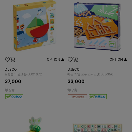
OPTION ▲
OPTION ▲
DJECO
DJECO
도형놀이 탱그램-DJ01672
에듀 게임 교구 스틱스_DJ08356
37,000
33,000
5
7