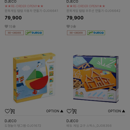
DJECO
DJECO
★★RE-ORDER OPEN!!★★
★★RE-ORDER OPEN!!★★
원목게임 탭탭 자동차 만들기-DJ06641
원목게임 탭탭 우주선 만들기-DJ06642
79,900
79,900
15
9
OPTION ▲
OPTION ▲
DJECO
DJECO
도형놀이 탱그램-DJ01672
에듀 게임 교구 스틱스_DJ08356