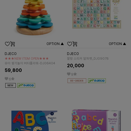
OPTION ▲
OPTION ▲
DJECO
DJECO
★★★NEW ITEM OPEN★★★
말랑 스티커 알파벳_DJ09078
유아 쌓기놀이 버터플라워-DJ06404
20,000
59,800
9
6