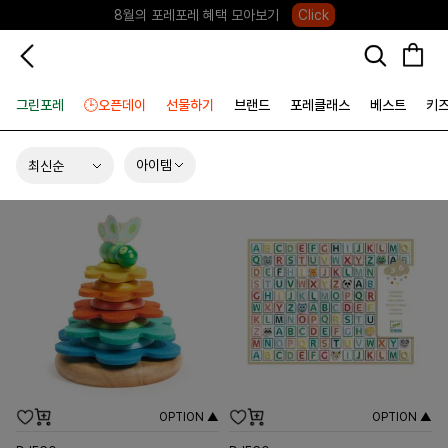
카카오채널 플러스친구 +2,000P
Click
그린포레
🕒오픈데이
선물하기
브랜드
포레클래스
베스트
키
아이템
OPTION ▲
OPTION ▲