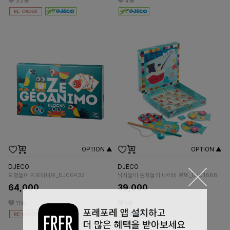
33
4
OPTION ▲
OPTION ▲
DJECO
DJECO
도형놀이 지오아니모_DJ06432
낚시놀이 숫자놀이 네이비 로또_DJ01688
64,000
39,000
11
1