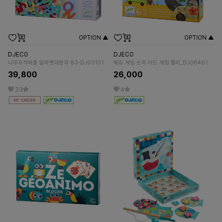
OPTION ▲
OPTION ▲
DJECO
DJECO
나무자석퍼즐 알파벳대문자 83-DJ03101
에듀 게임 숫자 카드 게임 랠리_DJ08461
39,800
26,000
33
4