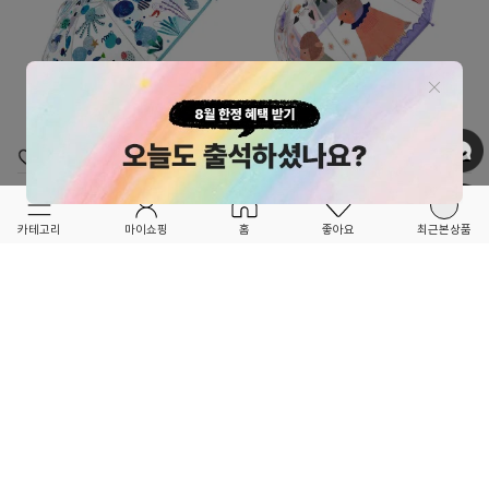
OPTION ▲
OPTION ▲
DJECO
DJECO
★★품절됐던 인기 상품 재입고 OPEN!!★★
★★RE-ORDER OPEN!!★★
카테고리
마이쇼핑
홈
좋아요
최근본상품
바다-우산-DD04727
투명 우산 뮤지션-DD04719
19,800
10%
22,500
10%
22,000
25,000
32
39