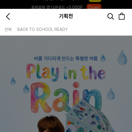
포레포레 앱 다운로드 +3,000P
Down
하우스오브캐러셀, 국내단독 프리오더(~8/10)
Click
기획전
전체
BACK TO SCHOOL READY