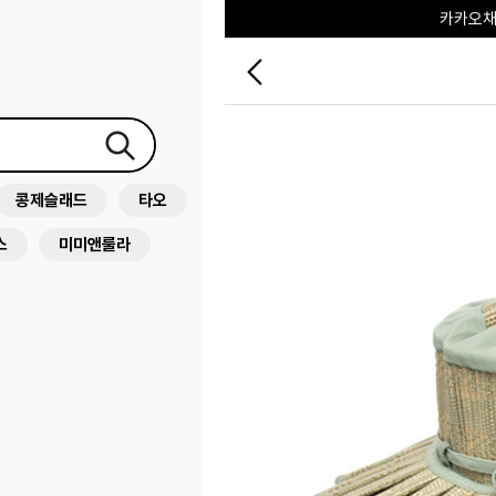
포레포레
하우스오브캐러셀
콩제슬래드
타오
스
미미앤룰라