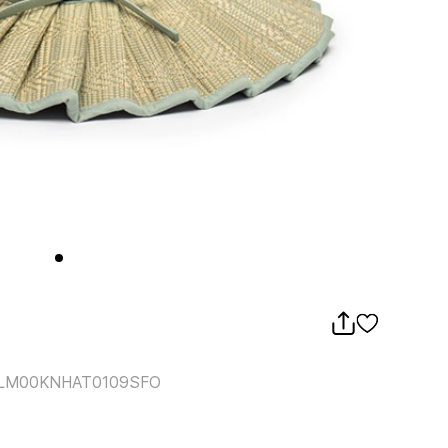
LM00KNHAT0109SFO
모자-LM00KNHAT0109SFO