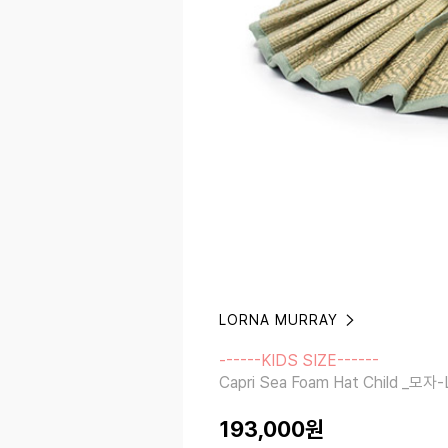
LORNA MURRAY
------KIDS SIZE------
Capri Sea Foam Hat Child _모자-
------KIDS SIZE------
Capri Sea Foam Hat Child _
193,000
원