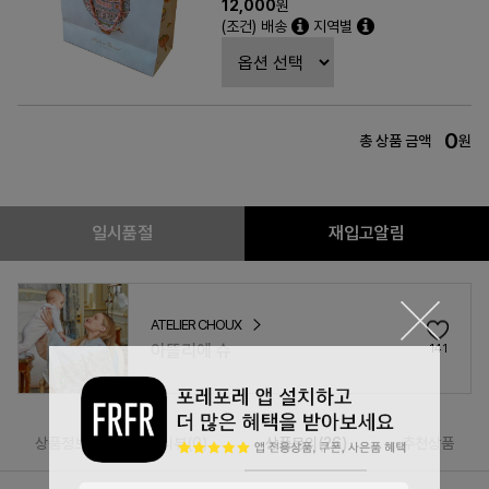
12,000
원
(조건) 배송
지역별
0
총 상품 금액
원
일시품절
재입고알림
ATELIER CHOUX
아뜰리에 슈
141
상품정보
리뷰(
0
)
상품문의(26)
추천상품