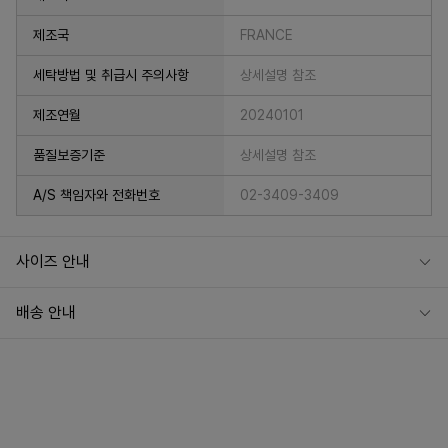
제조국
FRANCE
세탁방법 및 취급시 주의사항
상세설명 참조
제조연월
20240101
품질보증기준
상세설명 참조
A/S 책임자와 전화번호
02-3409-3409
사이즈 안내
***** 박스는 구성품이 아닙니다!
배송 안내
*****