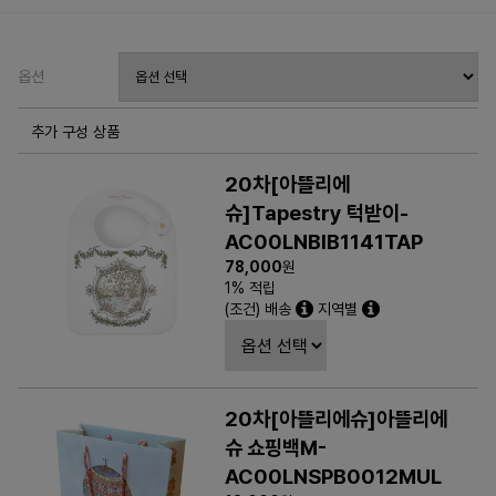
옵션
추가 구성 상품
20차[아뜰리에
슈]Tapestry 턱받이-
AC00LNBIB1141TAP
78,000
원
1% 적립
(조건) 배송
지역별
20차[아뜰리에슈]아뜰리에
슈 쇼핑백M-
AC00LNSPB0012MUL