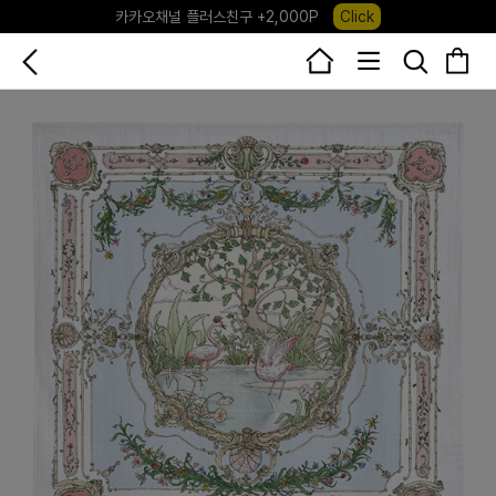
카카오채널 플러스친구 +2,000P
Click
포레포레 앱 다운로드 +3,000P
Down
하우스오브캐러셀, 국내단독 프리오더(~8/10)
Click