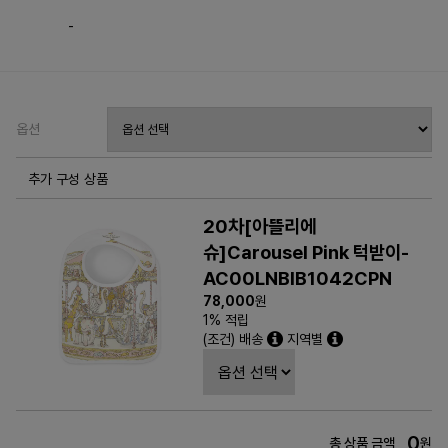
-
옵션
추가 구성 상품
20차[아뜰리에
슈]Carousel Pink 턱받이-
AC00LNBIB1042CPN
78,000
원
1% 적립
(조건) 배송
지역별
0
총 상품 금액
원