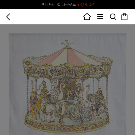
포레포레 앱 다운로드
+3,000P
♥그린포레♥ 포레포레 공식 리세일 마켓