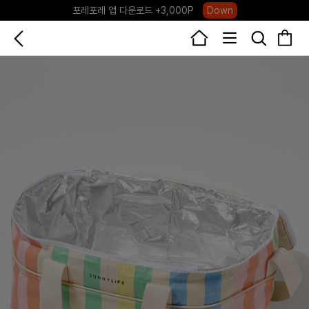
포레포레 앱 다운로드 +3,000P
Down
하우스오브캐러셀, 국내단독 프리오더(~8/10)
Click