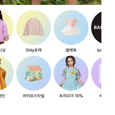
신상
Only포레
발레복
luxury~
할인
라이프스타일
프리오더 10%
베스트리