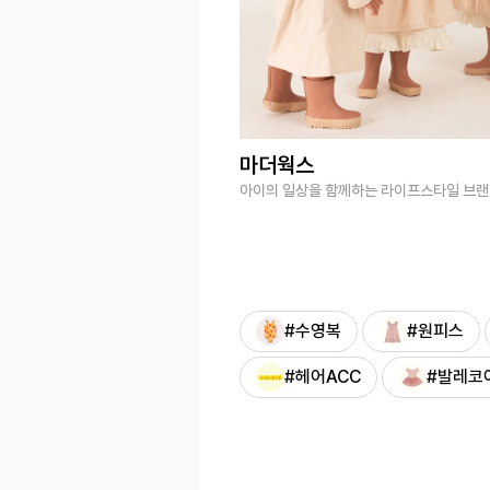
마더웍스
아이의 일상을 함께하는 라이프스타일 브
#수영복
#원피스
#헤어ACC
#발레코