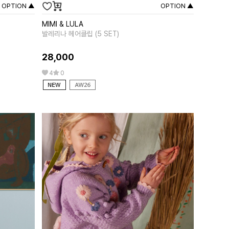
OPTION ▲
OPTION ▲
MIMI & LULA
MIPOUNE
발레리나 헤어클립 (5 SET)
앨리샤 핑크
28,000
258,00
4
0
0
0