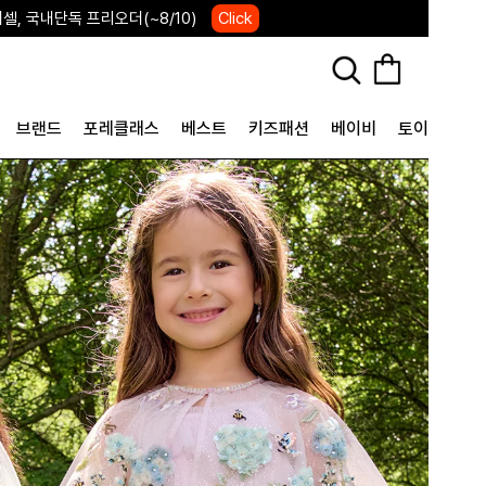
, 국내단독 프리오더(~8/10)
Click
브랜드
포레클래스
베스트
키즈패션
베이비
토이&굿즈