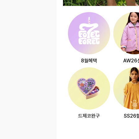
8월혜택
AW26
드제코완구
SS26