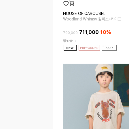
HOUSE OF CAROUSEL
Woodland Whimsy 원피스+케이프
711,000
10%
790,000
8
0