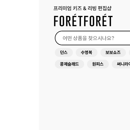
던스
수영복
보보쇼즈
콩제슬래드
원피스
써니라
꼴레지앙
가방