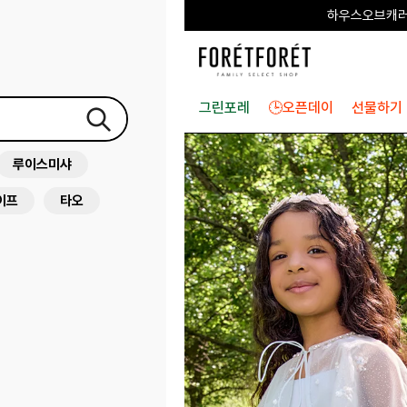
하우스오브캐러셀
그린포레
🕒오픈데이
선물하기
루이스미샤
이프
타오