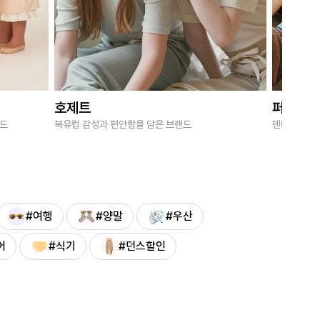
호제트
퍼브키
랜드
북유럽 감성과 편안함을 담은 브랜드
덴마크 감성
#여행
#양말
#우산
어
#식기
#던스할인