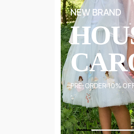
NEW BRAND
HOU
ALS
CAR
ORY
PRE-ORDER 10% OF