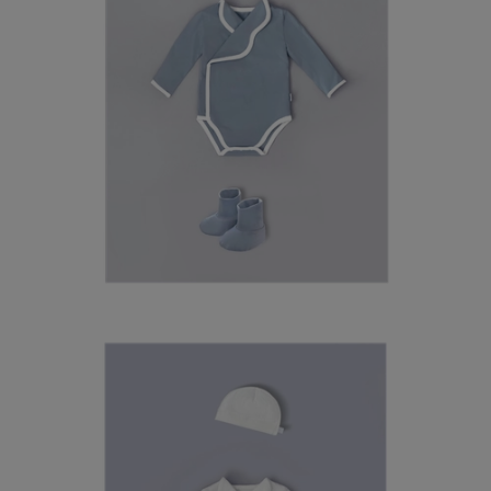
페이코 라이
매