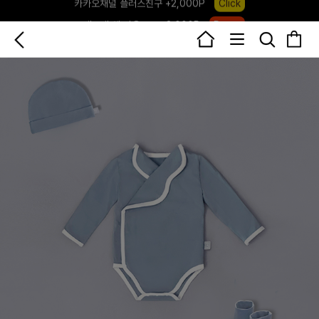
포레포레 앱 다운로드 +3,000P
Down
하우스오브캐러셀, 국내단독 프리오더(~8/10)
Click