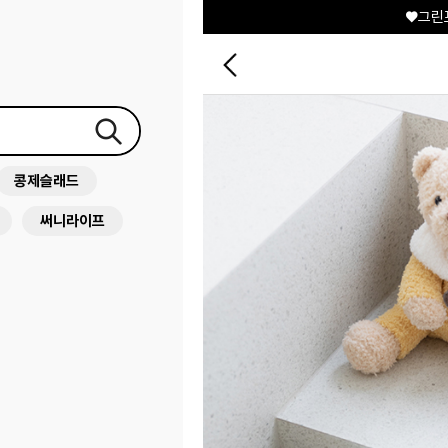
♥그린
콩제슬래드
써니라이프