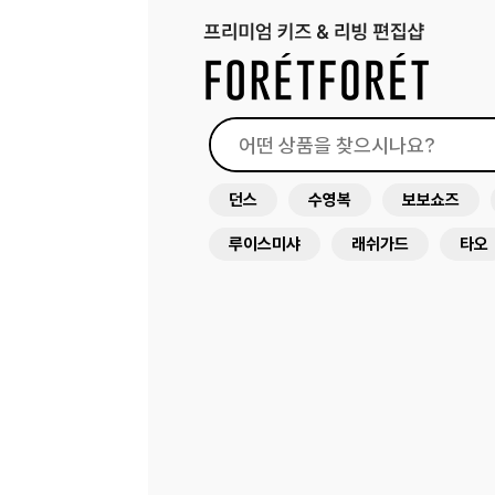
던스
수영복
보보쇼즈
루이스미샤
래쉬가드
타오
원피스
드레스