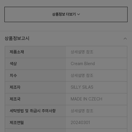
상품정보
더보기
상품정보고시
제품소재
상세설명 참조
색상
Cream Blend
치수
상세설명 참조
프 하세요!
제조자
SILLY SILAS
제조국
MADE IN CZECH
세탁방법 및 취급시 주의사항
상세설명 참조
제조연월
20240301