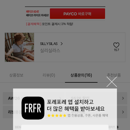
[ 결제혜택 ]
포인트 결제시 1% 적립!
SILLY SILAS
실리실라스
157
상품정보
리뷰(
0
)
상품문의(16)
추천상품