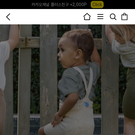
포레포레 앱 다운로드 +3,000P
Down
하우스오브캐러셀, 국내단독 프리오더(~8/10)
Click