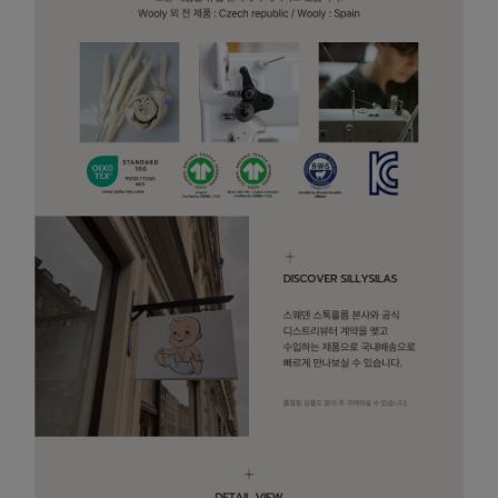
페이코 라이
매