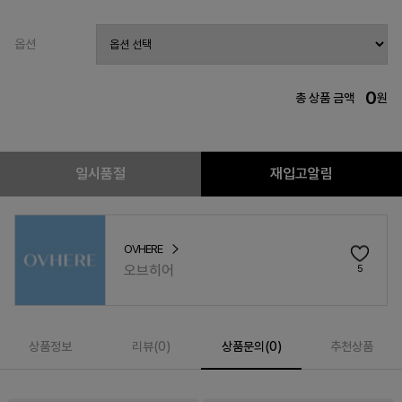
옵션
0
총 상품 금액
원
일시품절
재입고알림
OVHERE
오브히어
5
상품정보
리뷰(
0
)
상품문의(0)
추천상품