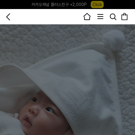
카카오채널 플러스친구 +2,000P
Click
포레포레 앱 다운로드 +3,000P
Down
하우스오브캐러셀, 국내단독 프리오더(~8/10)
Click