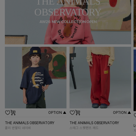
THE ANIMALS
OBSERVATORY
AW26 NEW COLLECTION OPEN
OPTION ▲
OPTION ▲
THE ANIMALS OBSERVATORY
THE ANIMALS OBSERVATORY
L
콜리 반팔티 네이비
스태그 스웻팬츠 레드
자