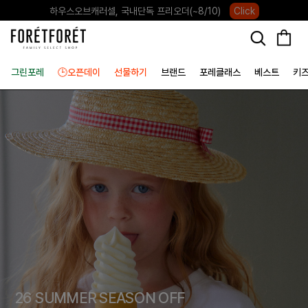
하우스오브캐러셀, 국내단독 프리오더(~8/10)
Click
그린포레
🕒오픈데이
선물하기
브랜드
포레클래스
베스트
키
26 SUMMER SEASON OFF