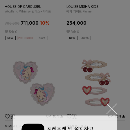
HOUSE OF CAROUSEL
LOUISE MISHA KIDS
OU
Woodland Whimsy 원피스+케이프
에지 케이프 Parme
마
711,000
10%
254,000
790,000
38
5
0
8
0
OPTION ▲
OPTION ▲
LO
자스
MIMI & LULA
MIMI & LULA