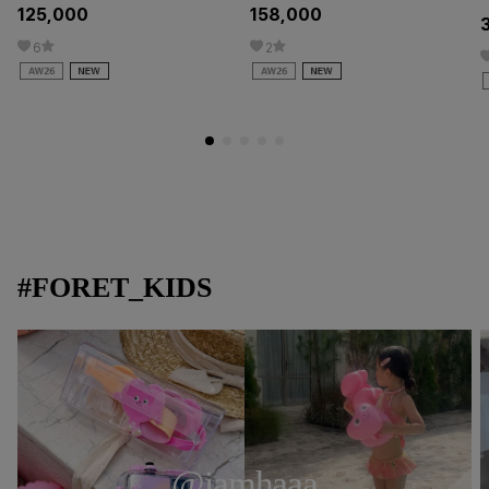
125,000
158,000
6
2
#FORET_KIDS
@iamhaaa