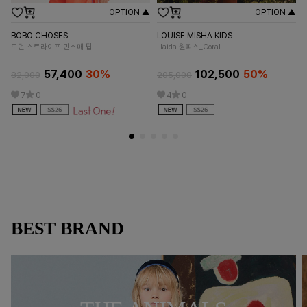
OPTION ▲
OPTION ▲
BOBO CHOSES
LOUISE MISHA KIDS
AP
모던 스트라이프 민소매 탑
Haida 원피스_Coral
VE
57,400
30%
102,500
50%
82,000
205,000
28
7
0
4
0
BEST BRAND