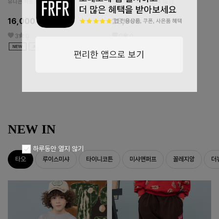
m
유니콘 하트 헤어클립 (2 SET)
팬시 체리 헤어클립 (4 SET)
3
16,000
28,000
3
0
0
0
NEW IN
하루동안 열지 않기
타오
루이스미샤
타이니코튼
미샤앤퍼프
꼴레지앙
더