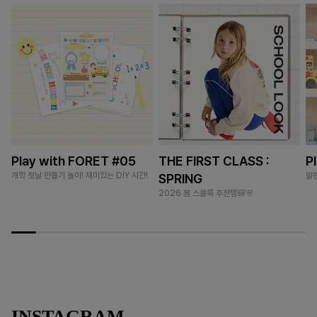
Play with FORET #05
THE FIRST CLASS :
P
개학 첫날 만들기 놀이! 재미있는 DIY 시간!
발
SPRING
2026 봄 스쿨룩 추천템🎒🌸
INSTAGRAM