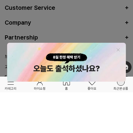
Customer Service
Company
Partnership
브랜드스토리
매장안내
고객센터
공지사항
FAQ
회원혜택
입점문의
B2B,도매문의
카테고리
마이쇼핑
홈
좋아요
최근본상품
Copyrightⓒ2019 foretforet.com. All Rights Reserved.
개인정보 처리방침
이용약관
*FORETFORET에서는 브랜드 본사와의 직거래를 통한 정품만을 취급합니