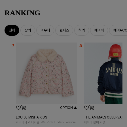
RANKING
전체
상의
아우터
원피스
하의
베이비
헤어AC
OPTION ▲
LOUISE MISHA KIDS
THE ANIMALS OBSERVATO
자스미나 리버서블 코트 Pink Linden Blossom
네이비 봄버 자켓