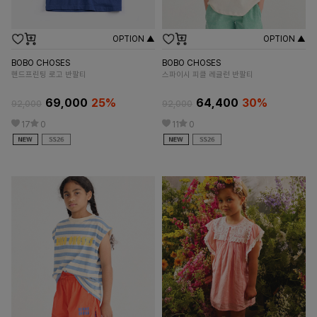
OPTION ▲
OPTION ▲
BOBO CHOSES
BOBO CHOSES
B
핸드프린팅 로고 반팔티
스파이시 피클 레글런 반팔티
Fl
69,000
25%
64,400
30%
92,000
92,000
19
17
0
11
0