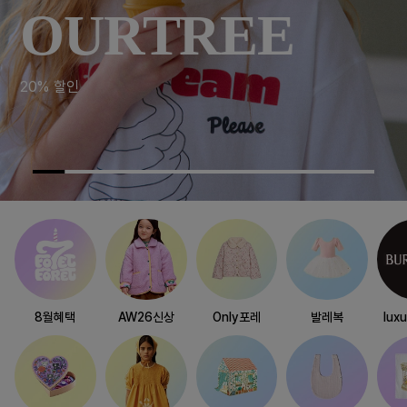
OURTREE
20% 할인
8월혜택
AW26신상
Only포레
발레복
lux