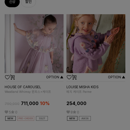
신상
할인
OPTION ▲
OPTION ▲
HOUSE OF CAROUSEL
LOUISE MISHA KIDS
OU
Woodland Whimsy 원피스+케이프
에지 케이프 Parme
마
711,000
10%
254,000
790,000
38
5
0
8
0