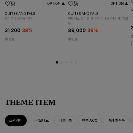
OPTION ▲
OPTION ▲
P
CUITES AND PALS
CUITES AND PALS
폴카(무당벌레) 백팩
런던버스 유아동 캐리어(기내용/14인치) 옐로
우
31,200
38
%
89,000
39
%
0
0
THEME ITEM
스윔웨어
비가오네요
나들이룩
여름 ACC
여행 필수품