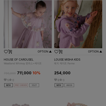
OPTION ▲
OPTION ▲
HOUSE OF CAROUSEL
LOUISE MISHA KIDS
OU
Woodland Whimsy 원피스+케이프
에지 케이프 Parme
마
711,000
10%
254,000
790,000
38
5
0
8
0