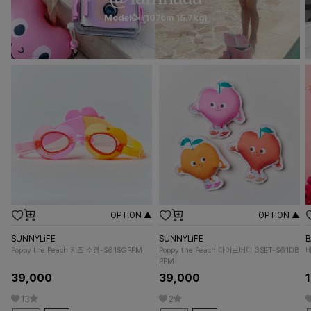
Model🥳 (107cm 15.7kg)
OPTION ▲
OPTION ▲
SUNNYLiFE
SUNNYLiFE
Poppy the Peach 키즈 수경-S61SGPPM
Poppy the Peach 다이브버디 3SET-S61DB
뱌
PPM
39,000
39,000
13
2