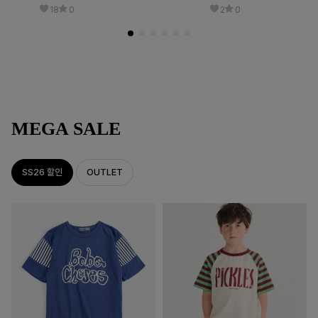
18
0
2
0
MEGA SALE
SS26 할인
OUTLET