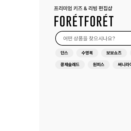
던스
수영복
보보쇼즈
콩제슬래드
원피스
써니라
꼴레지앙
가방