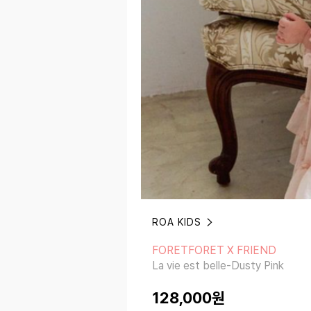
ROA KIDS
FORETFORET X FRIEND
La vie est belle-Dusty Pink
FORETFORET X FRIEND
La vie est belle-Dusty Pink
128,000
원