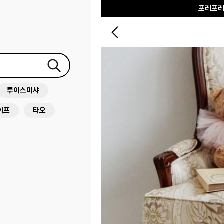
포레포레
하우스오브캐러셀
루이스미샤
이프
타오