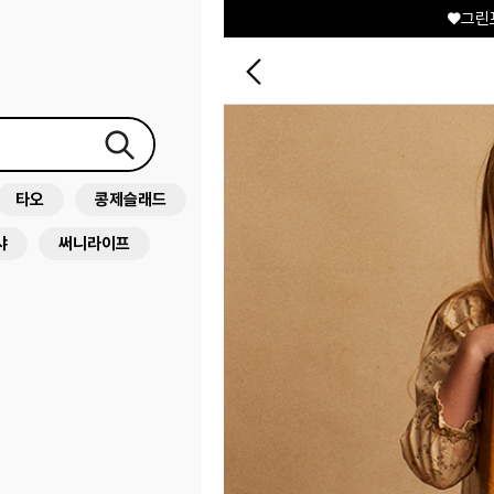
♥그린
타오
콩제슬래드
샤
써니라이프