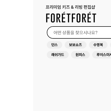
던스
보보쇼즈
수영복
래쉬가드
원피스
루이스미
아뜰리에슈