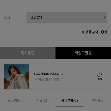
옵션
0
총 상품 금액
원
일시품절
재입고알림
LOUISE MISHA KIDS
루이스미샤 키즈
293
상품정보
리뷰(
0
)
상품문의(0)
추천상품