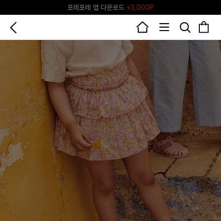
포레포레 앱 다운로드
+3,000P
♥그린포레♥ 포레포레 공식 리세일 마켓