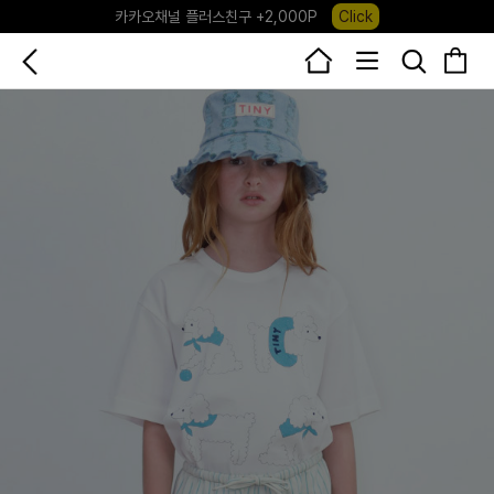
카카오채널 플러스친구 +2,000P
Click
포레포레 앱 다운로드 +3,000P
Down
하우스오브캐러셀, 국내단독 프리오더(~8/10)
Click