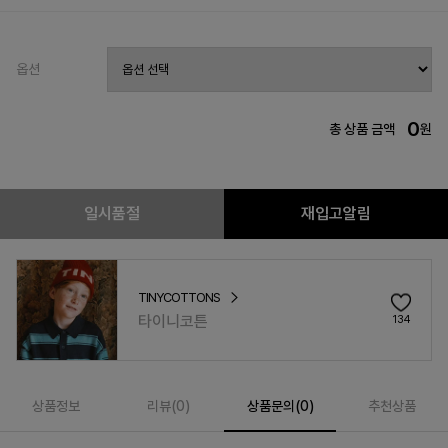
옵션
0
총 상품 금액
원
일시품절
재입고알림
TINYCOTTONS
타이니코튼
134
상품정보
리뷰(
0
)
상품문의(0)
추천상품