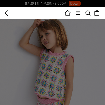
포레포레 앱 다운로드 +3,000P
Down
하우스오브캐러셀, 국내단독 프리오더(~8/10)
Click