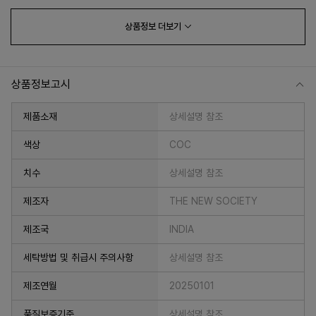
상품정보
더보기
상품정보고시
제품소재
상세설명 참조
색상
COC
치수
상세설명 참조
프 하세요!
제조자
THE NEW SOCIETY
제조국
INDIA
세탁방법 및 취급시 주의사항
상세설명 참조
제조연월
20250101
품질보증기준
상세설명 참조