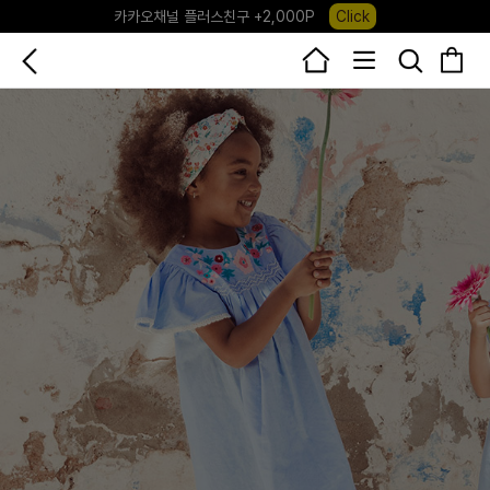
카카오채널 플러스친구 +2,000P
Click
포레포레 앱 다운로드 +3,000P
Down
하우스오브캐러셀, 국내단독 프리오더(~8/10)
Click