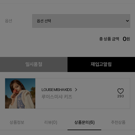
옵션
0
총 상품 금액
원
일시품절
재입고알림
LOUISE MISHA KIDS
루이스미샤 키즈
293
상품정보
리뷰(
0
)
상품문의(6)
추천상품