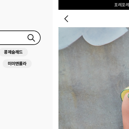
포레포레
하우스오브캐러셀
콩제슬래드
미미앤룰라