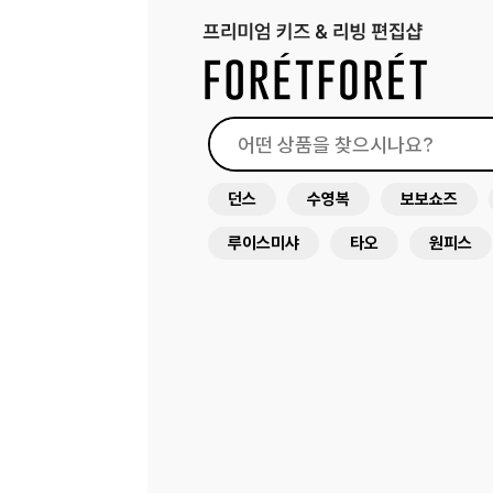
던스
수영복
보보쇼즈
루이스미샤
타오
원피스
드레스
래쉬가드