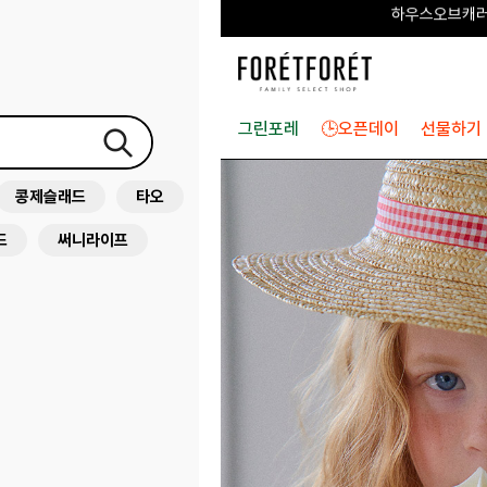
🎂7TH ANN
그린포레
🕒오픈데이
선물하기
콩제슬래드
타오
드
써니라이프