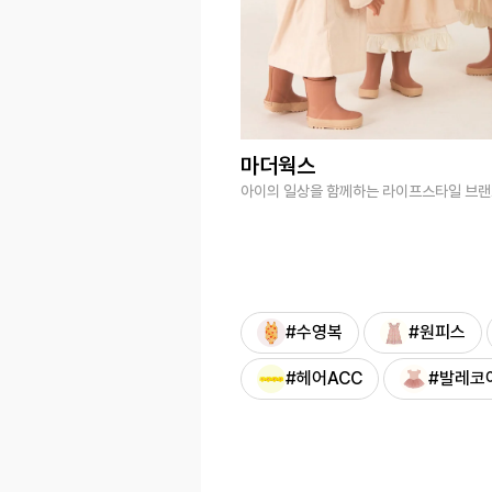
마더웍스
아이의 일상을 함께하는 라이프스타일 브
#수영복
#원피스
#헤어ACC
#발레코