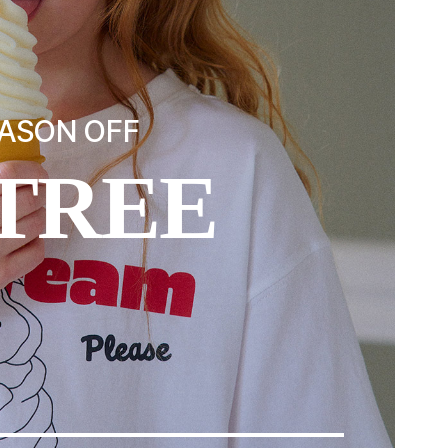
N
ASON OFF
TREE
P