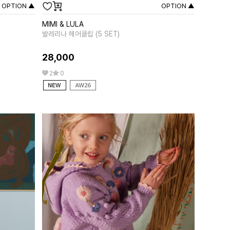
OPTION ▲
OPTION ▲
MIMI & LULA
MIPOUNE
발레리나 헤어클립 (5 SET)
앨리샤 핑크
28,000
258,00
2
0
0
0