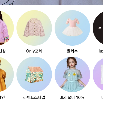
신상
Only포레
발레복
luxury~
할인
라이프스타일
프리오더 10%
베스트리