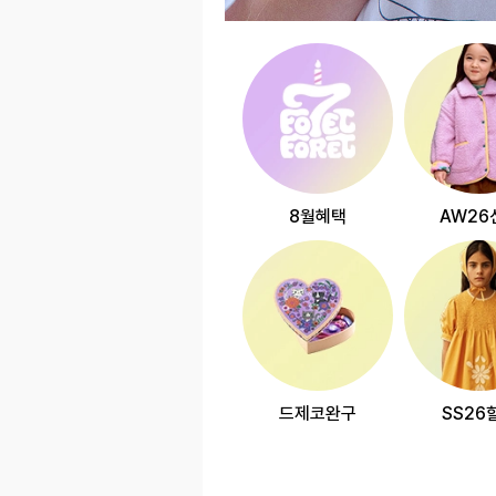
8월혜택
AW26
드제코완구
SS26