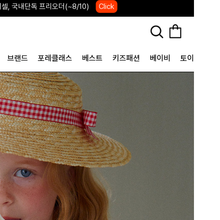
IVERSARY 포레포레 7주년 행사
Click
브랜드
포레클래스
베스트
키즈패션
베이비
토이&굿즈