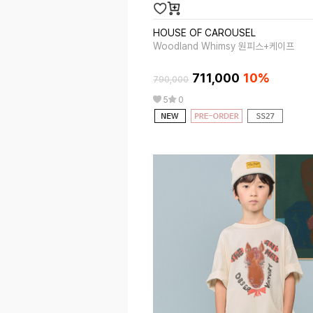
HOUSE OF CAROUSEL
Woodland Whimsy 원피스+케이프
711,000
10%
790,000
5
0