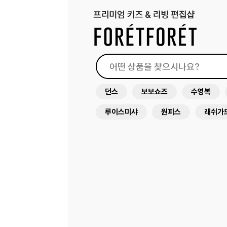
던스
보보쇼즈
수영복
루이스미샤
원피스
래쉬가
미미앤룰라