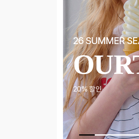
AND
26 SUMMER SE
OUR
) ~8/23
20% 할인