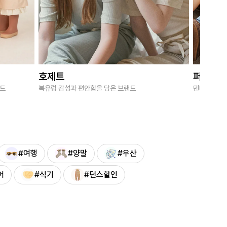
호제트
퍼브키
랜드
북유럽 감성과 편안함을 담은 브랜드
덴마크 감성
#여행
#양말
#우산
어
#식기
#던스할인