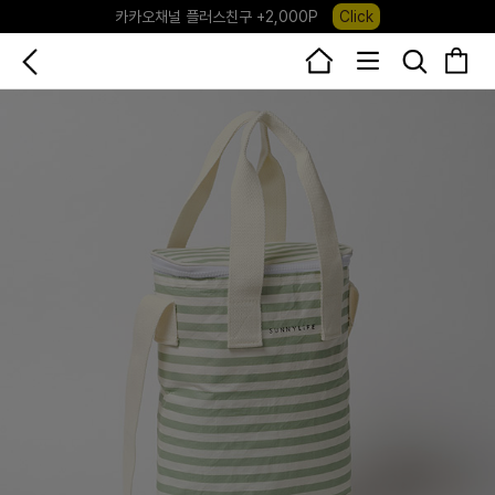
포레포레 앱 다운로드 +3,000P
Down
하우스오브캐러셀, 국내단독 프리오더(~8/10)
Click