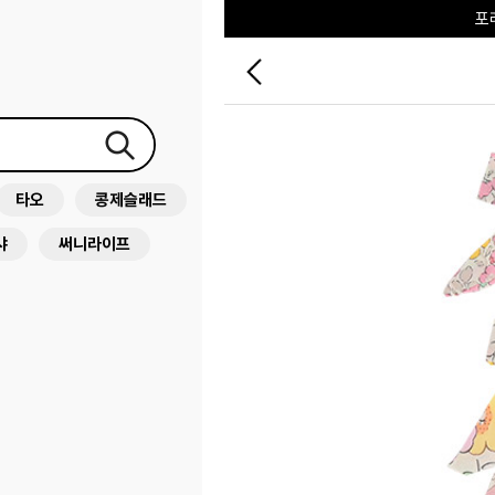
♥그린
타오
콩제슬래드
샤
써니라이프