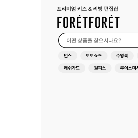
던스
보보쇼즈
수영복
래쉬가드
원피스
루이스미
아뜰리에슈