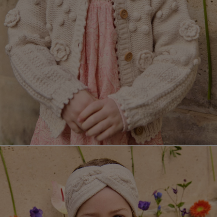
페이코 라이
매