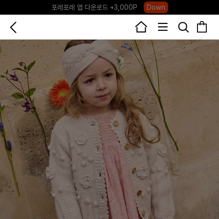
포레포레 앱 다운로드 +3,000P
Down
하우스오브캐러셀, 국내단독 프리오더(~8/10)
Click