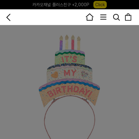
포레포레 앱 다운로드 +3,000P
Down
하우스오브캐러셀, 국내단독 프리오더(~8/10)
Click