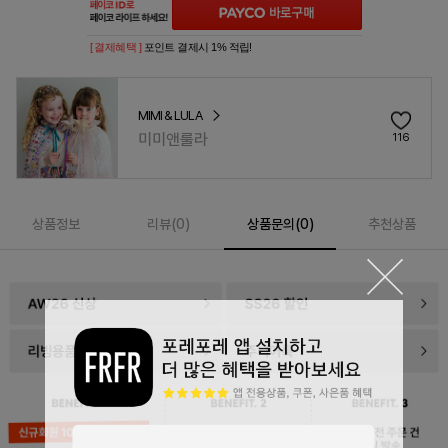
[ 결제혜택 ]
포인트 결제시 1% 적립!
MIMI & LULA
미미앤룰라
116
상품정보
리뷰(
0
)
상품문의(0)
추천상품