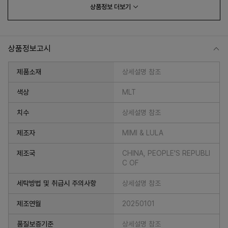
상품정보
더보기
상품정보고시
제품소재
상세설명 참조
색상
MLT
치수
상세설명 참조
프 하세요!
제조자
MIMI & LULA
제조국
CHINA, PEOPLE'S REPUBLI
C OF
세탁방법 및 취급시 주의사항
상세설명 참조
제조연월
20250101
품질보증기준
상세설명 참조