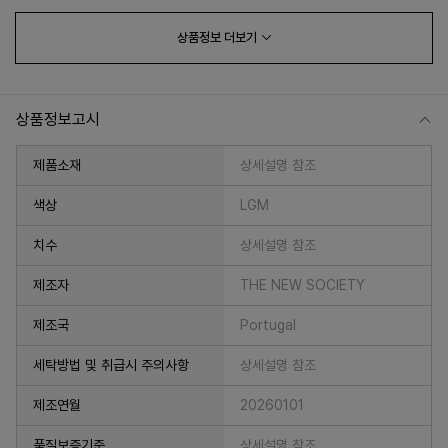
상품정보
더보기
상품정보고시
제품소재
상세설명 참조
색상
LGM
치수
상세설명 참조
프 하세요!
제조자
THE NEW SOCIETY
제조국
Portugal
세탁방법 및 취급시 주의사항
상세설명 참조
제조연월
20260101
품질보증기준
상세설명 참조