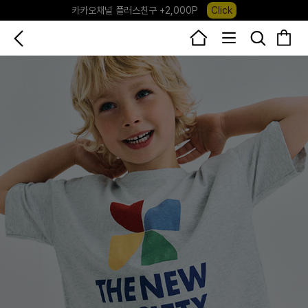
포레포레 앱 다운로드 +3,000P
Down
하우스오브캐러셀, 국내단독 프리오더(~8/10)
Click