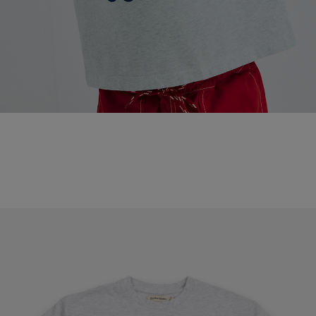
페이코 라이
매