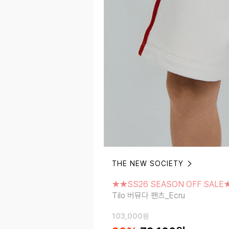
THE NEW SOCIETY
★★SS26 SEASON OFF SALE★★
Tilo 버뮤다 팬츠_Ecru
★★SS26 SEASON OFF SALE
Tilo 버뮤다 팬츠_Ecru
103,000
원