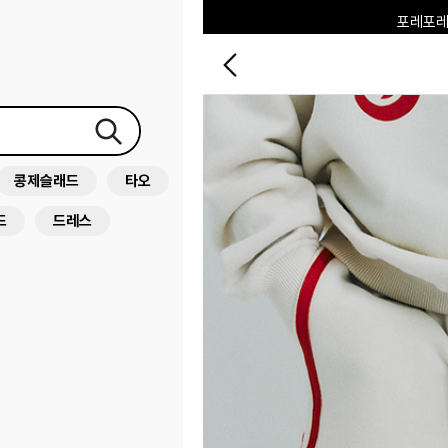
포레포레
하우스오브캐러셀
콩제슬래드
타오
드
드레스