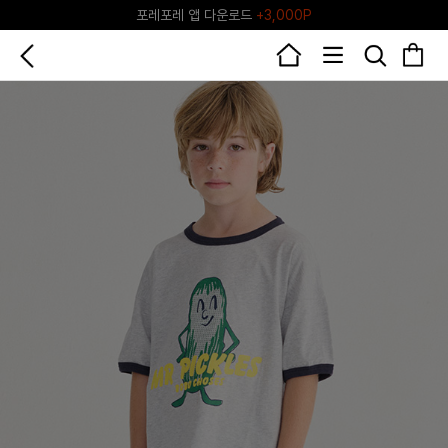
포레포레 앱 다운로드
+3,000P
♥그린포레♥ 포레포레 공식 리세일 마켓