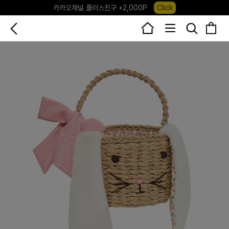
포레포레 앱 다운로드 +3,000P
Down
하우스오브캐러셀, 국내단독 프리오더(~8/10)
Click