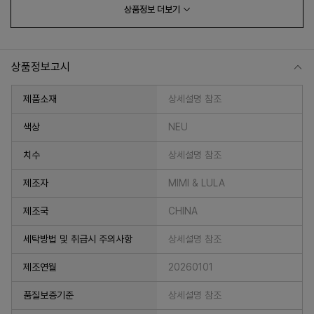
상품정보
더보기
상품정보고시
제품소재
상세설명 참조
색상
NEU
치수
상세설명 참조
프 하세요!
제조자
MIMI & LULA
제조국
CHINA
세탁방법 및 취급시 주의사항
상세설명 참조
제조연월
20260101
품질보증기준
상세설명 참조