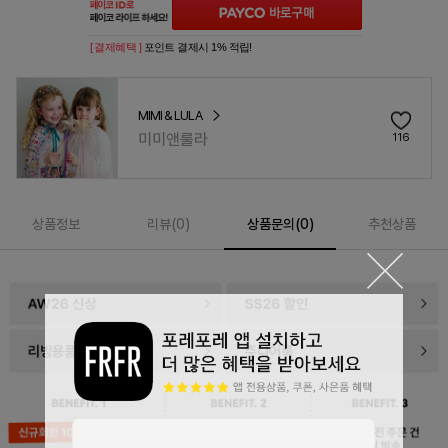
[ 결제혜택 ]
포인트 결제시 1% 적립!
MIMI & LULA
미미앤룰라
116
상품정보
리뷰(
0
)
상품문의(0)
추천상품