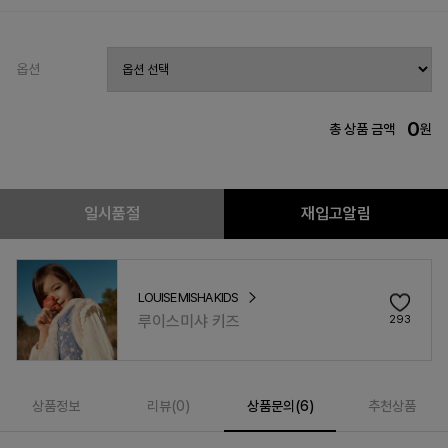
옵션
0
총 상품 금액
원
일시품절
재입고알림
LOUISE MISHA KIDS
루이스미샤 키즈
293
상품정보
리뷰(
0
)
상품문의(6)
추천상품