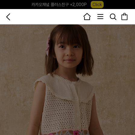
카카오채널 플러스친구 +2,000P
Click
포레포레 앱 다운로드 +3,000P
Down
하우스오브캐러셀, 국내단독 프리오더(~8/10)
Click