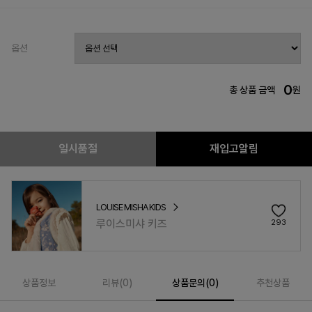
옵션
0
총 상품 금액
원
일시품절
재입고알림
LOUISE MISHA KIDS
루이스미샤 키즈
293
상품정보
리뷰(
0
)
상품문의(0)
추천상품