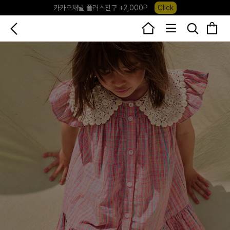
카카오채널 플러스친구 +2,000P
Click
포레포레 앱 다운로드 +3,000P
Down
하우스오브캐러셀, 국내단독 프리오더(~8/10)
Click