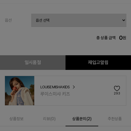
옵션
0
총 상품 금액
원
일시품절
재입고알림
LOUISE MISHA KIDS
루이스미샤 키즈
293
상품정보
리뷰(
0
)
상품문의(2)
추천상품