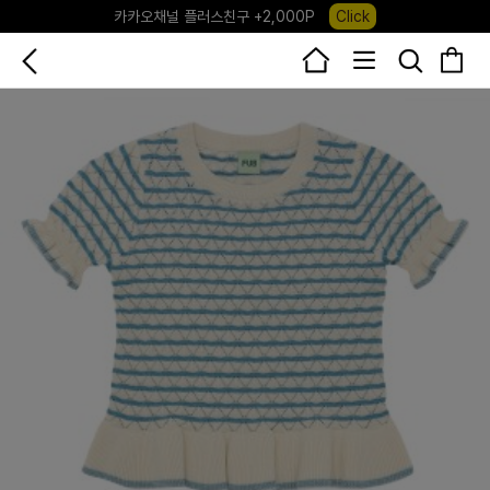
포레포레 앱 다운로드 +3,000P
Down
하우스오브캐러셀, 국내단독 프리오더(~8/10)
Click