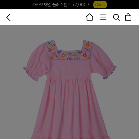
카카오채널 플러스친구 +2,000P
Click
포레포레 앱 다운로드 +3,000P
Down
하우스오브캐러셀, 국내단독 프리오더(~8/10)
Click