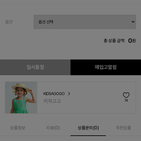
옵션
0
총 상품 금액
원
일시품절
재입고알림
KIDSAGOGO
키자고고
74
상품정보
리뷰(
0
)
상품문의(0)
추천상품